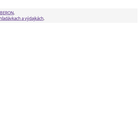
 OBERON
.
hľadávkach a výdajkách
.