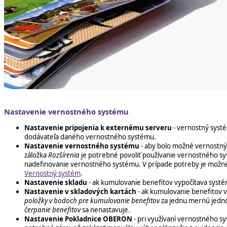
Nastavenie vernostného systému
Nastavenie pripojenia k externému serveru
- vernostný sys
dodávateľa daného vernostného systému.
Nastavenie vernostného systému
- aby bolo možné vernostný
záložka
Rozšírenia
je potrebné povoliť používanie vernostného sys
nadefinovanie vernostného systému. V prípade potreby je možné vy
Vernostný systém
.
Nastavenie skladu
- ak kumulovanie benefitov vypočítava systé
Nastavenie v skladových kartách
- ak kumulovanie benefitov
položky v bodoch pre kumulovanie benefitov
za jednu mernú jednot
čerpanie benefitov
sa nenastavuje.
Nastavenie Pokladnice OBERON
- pri využívaní vernostného s