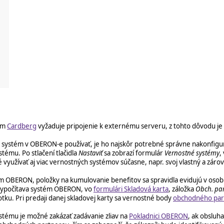
tém
Cardberg
vyžaduje pripojenie k externému serveru, z tohto dôvodu j
 systém v OBERON-e používať, je ho najskôr potrebné správne nakonfig
tému. Po stlačení tlačidla
Nastaviť
sa zobrazí formulár
Vernostné systémy
,
užívať aj viac vernostných systémov súčasne, napr. svoj vlastný a zárove
m OBERON, položky na kumulovanie benefitov sa spravidla evidujú v osob
 vypočítava systém OBERON, vo
formulári Skladová karta
, záložka
Obch. par
ku. Pri predaji danej skladovej karty sa vernostné body
obchodného par
ystému je možné zakázať zadávanie zliav na
Pokladnici OBERON
, ak obsluh