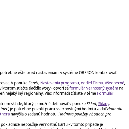
e potrebné ešte pred nastaveniami v systéme OBERON kontaktovať
urovať. V ponuke
Servis
,
Nastavenia programu
,
oddiel Firma, Všeobecné
,
 v ktorom stlačte tlačidlo
Nový
- otvorí sa
formulár Vernostný systém
na
ň nejaký iný regionálny. Viac informácií získate v téme
Formulár
itnom sklade, ktorý je možné definovať v ponuke
Sklad
,
Sklady
.
tneri,
je potrebné povoliť prácu s vernostnými bodmi a zadať
Hodnotu
tnera
navýšia o zadanú hodnotu.
Hodnota položky v bodoch pre
a pokladnice nepoužije vernostnú kartu - v tomto prípade je