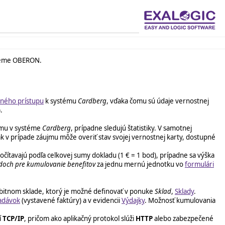
téme OBERON.
ného prístupu
k systému
Cardberg
, vďaka čomu sú údaje vernostnej
.
amu v systéme
Cardberg
, prípadne sledujú štatistiky. V samotnej
 tak v prípade záujmu môže overiť stav svojej vernostnej karty, dostupné
očítavajú podľa celkovej sumy dokladu (1 € = 1 bod), prípadne sa výška
doch pre kumulovanie benefitov
za jednu mernú jednotku vo
formulári
sobitnom sklade, ktorý je možné definovať v ponuke
Sklad
,
Sklady
.
adávok
(vystavené faktúry) a v evidencii
Výdajky
. Možnosť kumulovania
í
TCP/IP
, pričom ako aplikačný protokol slúži
HTTP
alebo zabezpečené