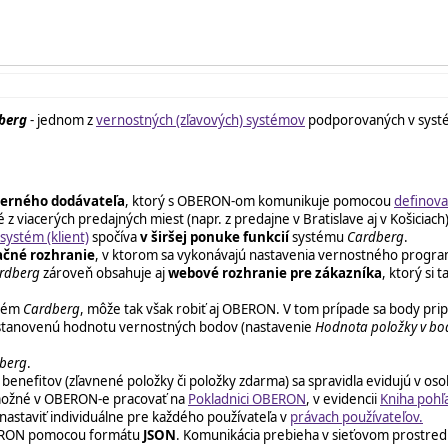
berg
- jednom z
vernostných (zľavových) systémov
podporovaných v sys
terného dodávateľa
, ktorý s OBERON-om komunikuje pomocou
definova
z viacerých predajných miest (napr. z predajne v Bratislave aj v Košiciach)
ystém (klient)
spočíva
v širšej ponuke funkcií
systému
Cardberg
.
ačné rozhranie
, v ktorom sa vykonávajú nastavenia vernostného progr
rdberg
zároveň obsahuje aj
webové rozhranie pre zákazníka
, ktorý si
stém
Cardberg
, môže tak však robiť aj OBERON. V tom prípade sa body prip
má stanovenú hodnotu vernostných bodov (nastavenie
Hodnota položky v bo
berg
.
 benefitov (zľavnené položky či položky zdarma) sa spravidla evidujú v o
 možné v OBERON-e pracovať na
Pokladnici OBERON
, v evidencii
Kniha pohľ
nastaviť individuálne pre každého používateľa v
právach používateľov.
ERON pomocou formátu
JSON
. Komunikácia prebieha v sieťovom prostred