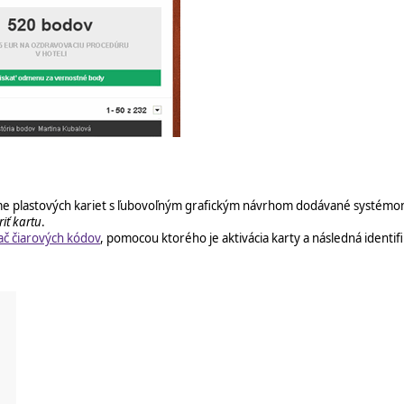
e plastových kariet s ľubovoľným grafickým návrhom dodávané systém
riť kartu
.
ač čiarových kódov
, pomocou ktorého je aktivácia karty a následná identifi