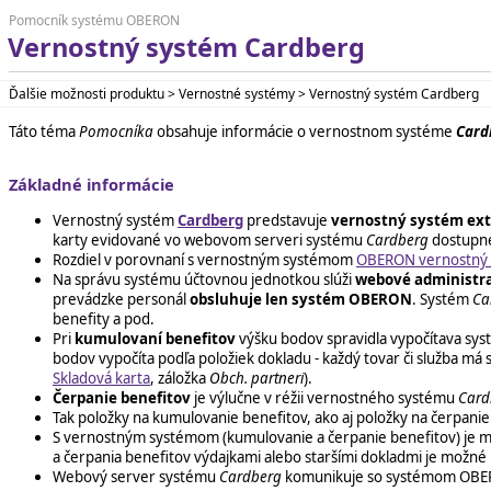
Pomocník systému OBERON
Vernostný systém Cardberg
Ďalšie možnosti produktu > Vernostné systémy > Vernostný systém Cardberg
Táto téma
Pomocníka
obsahuje informácie o vernostnom systéme
Card
Základné informácie
Vernostný systém
Cardberg
predstavuje
vernostný systém ex
karty evidované vo webovom serveri systému
Cardberg
dostupné 
Rozdiel v porovnaní s vernostným systémom
OBERON vernostný s
Na správu systému účtovnou jednotkou slúži
webové administr
prevádzke personál
obsluhuje len systém OBERON
. Systém
Ca
benefity a pod.
Pri
kumulovaní benefitov
výšku bodov spravidla vypočítava sy
bodov vypočíta podľa položiek dokladu - každý tovar či služba 
Skladová karta
, záložka
Obch. partneri
).
Čerpanie benefitov
je výlučne v réžii vernostného systému
Card
Tak položky na kumulovanie benefitov, ako aj položky na čerpanie
S vernostným systémom (kumulovanie a čerpanie benefitov) je
a čerpania benefitov výdajkami alebo staršími dokladmi je možné 
Webový server systému
Cardberg
komunikuje so systémom OB