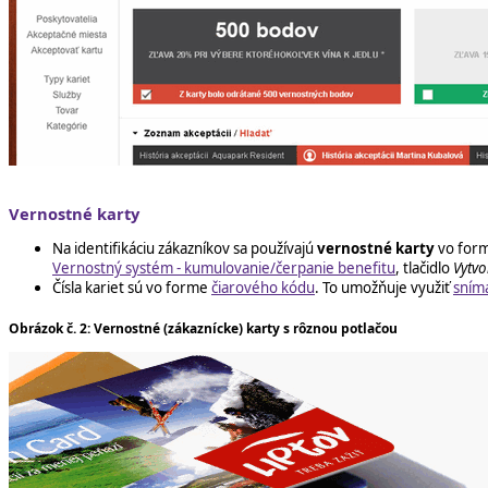
Vernostné karty
Na identifikáciu zákazníkov sa používajú
vernostné karty
vo form
Vernostný systém - kumulovanie/čerpanie benefitu
, tlačidlo
Vytvo
Čísla kariet sú vo forme
čiarového kódu
. To umožňuje využiť
sním
Obrázok č. 2: Vernostné (zákaznícke) karty s rôznou potlačou