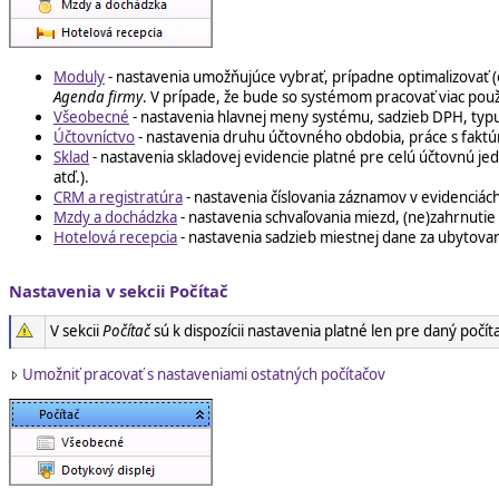
Moduly
- nastavenia umožňujúce vybrať, prípadne optimalizovať
Agenda firmy
. V prípade, že bude so systémom pracovať viac pou
Všeobecné
- nastavenia hlavnej meny systému, sadzieb DPH, typu
Účtovníctvo
- nastavenia druhu účtovného obdobia, práce s faktúram
Sklad
- nastavenia skladovej evidencie platné pre celú účtovnú je
atď.).
CRM a registratúra
- nastavenia číslovania záznamov v evidenciác
Mzdy a dochádzka
- nastavenia schvaľovania miezd, (ne)zahrnutie
Hotelová recepcia
- nastavenia sadzieb miestnej dane za ubytovan
Nastavenia v sekcii Počítač
V sekcii
Počítač
sú k dispozícii nastavenia platné len pre daný počít
Umožniť pracovať s nastaveniami ostatných počítačov