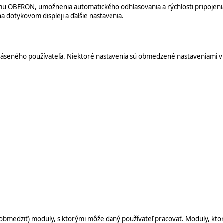
ému OBERON, umožnenia automatického odhlasovania a rýchlosti pripojeni
 dotykovom displeji a ďalšie nastavenia.
hláseného používateľa. Niektoré nastavenia sú obmedzené nastaveniami v 
(obmedziť) moduly, s ktorými môže daný používateľ pracovať. Moduly, k