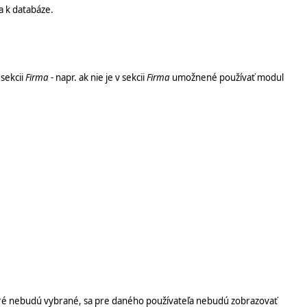
a k databáze.
sekcii
Firma
- napr. ak nie je v sekcii
Firma
umožnené používať modul
toré nebudú vybrané, sa pre daného používateľa nebudú zobrazovať