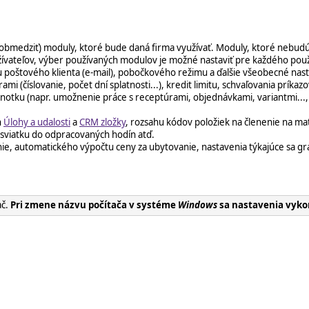
 (obmedziť) moduly, ktoré bude daná firma využívať. Moduly, ktoré nebu
žívateľov, výber používaných modulov je možné nastaviť pre každého použ
 poštového klienta (e-mail), pobočkového režimu a ďalšie všeobecné nast
i (číslovanie, počet dní splatnosti...), kredit limitu, schvaľovania príkaz
dnotku (napr. umožnenie práce s receptúrami, objednávkami, variantmi..., 
h
Úlohy a udalosti
a
CRM zložky
, rozsahu kódov položiek na členenie na mat
 sviatku do odpracovaných hodín atď.
ie, automatického výpočtu ceny za ubytovanie, nastavenia týkajúce sa graf
ač.
Pri zmene názvu počítača v systéme
Windows
sa nastavenia
vyko