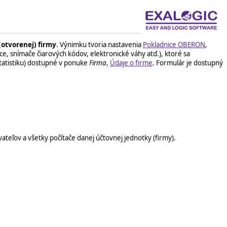
otvorenej) firmy
. Výnimku tvoria nastavenia
Pokladnice OBERON
,
ice, snímače čiarových kódov, elektronické váhy atď.), ktoré sa
štatistiku) dostupné v ponuke
Firma
,
Údaje o firme
. Formulár je dostupný
ateľov a všetky počítače danej účtovnej jednotky (firmy).