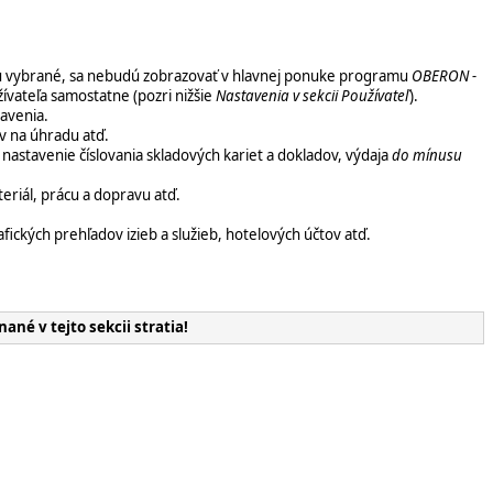
dú vybrané, sa nebudú zobrazovať v hlavnej ponuke programu
OBERON -
ívateľa samostatne (pozri nižšie
Nastavenia v sekcii Používateľ
).
avenia.
ov na úhradu atď.
nastavenie číslovania skladových kariet a dokladov, výdaja
do mínusu
eriál, prácu a dopravu atď.
ických prehľadov izieb a služieb, hotelových účtov atď.
nané
v tejto sekcii stratia!