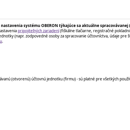
 nastavenia systému OBERON týkajúce sa aktuálne spracovávanej (
 nastavenia
pripojiteľných zariadení
(fiškálne tlačiarne, registračné pokladn
jednotky (napr. zodpovedné osoby za spracovanie účtovníctva, údaje pre 
u
.
vanú (otvorenú) účtovnú jednotku (firmu) - sú platné pre všetkých použív