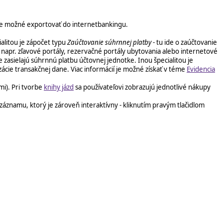
 je možné exportovať do internetbankingu.
alitou je zápočet typu
Zaúčtovanie súhrnnej platby
- tu ide o zaúčtovanie
 napr. zľavové portály, rezervačné portály ubytovania alebo internetové
 zasielajú súhrnnú platbu účtovnej jednotke. Inou špecialitou je
zácie transakčnej dane. Viac informácií je možné získať v téme
Evidencia
i). Pri tvorbe
knihy jázd
sa používateľovi zobrazujú jednotlivé nákupy
záznamu, ktorý je zároveň interaktívny - kliknutím pravým tlačidlom