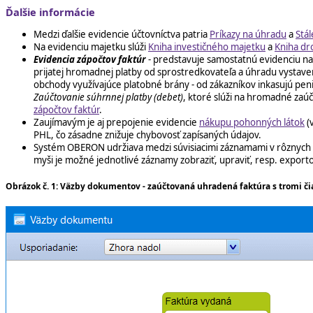
Ďalšie informácie
Medzi ďalšie evidencie účtovníctva patria
Príkazy na úhradu
a
Stál
Na evidenciu majetku slúži
Kniha investičného majetku
a
Kniha dr
Evidencia zápočtov faktúr
- predstavuje samostatnú evidenciu na
prijatej hromadnej platby od sprostredkovateľa a úhradu vystaven
obchody využívajúce platobné brány - od zákazníkov inkasujú penia
Zaúčtovanie súhrnnej platby (debet)
, ktoré slúži na hromadné zaúč
zápočtov faktúr
.
Zaujímavým je aj prepojenie evidencie
nákupu pohonných látok
(
PHL, čo zásadne znižuje chybovosť zapísaných údajov.
Systém OBERON udržiava medzi súvisiacimi záznamami v rôznych
myši je možné jednotlivé záznamy zobraziť, upraviť, resp. export
Obrázok č. 1: Väzby dokumentov - zaúčtovaná uhradená faktúra s tromi 