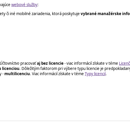
ívajúce
webové služby
:
ety či iné mobilné zariadenia, ktorá poskytuje
vybrané manažérske info
Účtovníctvo
pracovať
aj bez licencie
- viac informácií získate v téme
Licenč
u licenciou
. Dôležitým faktorom pri výbere typu licencie je predpokladan
y -
multilicenciu
. Viac informácií získate v téme
Typy licencií
.