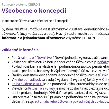
Pomocník systému OBERON
Všeobecne o koncepcii
Jednoduché účtovníctvo > Všeobecne o koncepcii
Systém OBERON umožňuje viesť účtovníctvo v sústave jednoduchého a
záväzkov, Príkazy na úhradu
a pod.). Hlavný rozdiel medzi obomi sústav
informácie o jednoduchom účtovníctve
v systéme OBERON.
Základné informácie
Podľa
zákona o účtovníctve
účtovná jednotka vykonáva účtovanie 
Základnou účtovnou knihou jednoduchého účtovníctva je
peňažn
Pokladničná kniha je vlastne len podmnožinou zápisov peňažného 
platí aj pre knihu bankových výpisov. Podvojné účtovníctvo v 
Ďalšími dôležitými evidenciami jednoduchého účtovníctva sú
Knih
V
Knihe pohľadávok
sa evidujú vystavené (vydané) faktúry, v
Knih
Kniha evidencie DPH
je len pomocná kniha, automaticky sa do nej
V evidencii
Priznania a výkazy
je možné zostaviť najdôležitejšie úč
dani z pridanej hodnoty (DPH daňové priznanie) a ďalšie výkazy.
Úhrady faktúr sa zapisujú priamo do peňažného denníka, pričom ú
tlačiarní), resp.
automatického účtovania pokladničných dokladov
.