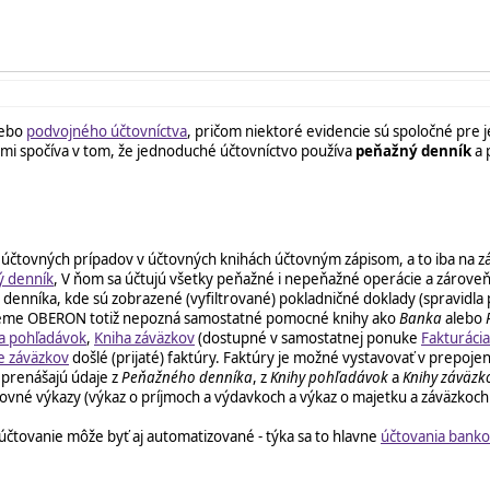
lebo
podvojného účtovníctva
, pričom niektoré evidencie sú spoločné pre 
ami spočíva v tom, že jednoduché účtovníctvo používa
peňažný denník
a 
účtovných prípadov v účtovných knihách účtovným zápisom, a to iba na z
ý denník
, V ňom sa účtujú všetky peňažné i nepeňažné operácie a zárove
denníka, kde sú zobrazené (vyfiltrované) pokladničné doklady (spravidla
systéme OBERON totiž nepozná samostatné pomocné knihy ako
Banka
alebo
a pohľadávok
,
Kniha záväzkov
(dostupné v samostatnej ponuke
Fakturácia
e záväzkov
došlé (prijaté) faktúry. Faktúry je možné vystavovať v prepoje
 prenášajú údaje z
Peňažného denníka
, z
Knihy pohľadávok
a
Knihy záväzk
tovné výkazy (výkaz o príjmoch a výdavkoch a výkaz o majetku a záväzkoch v 
čtovanie môže byť aj automatizované - týka sa to hlavne
účtovania banko