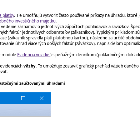
e platby
. Tie umožňujú vytvoriť často používané príkazy na úhradu, ktoré
obného investičného majetku
.
 vedenie záznamov o jednotlivých zápočtoch pohľadávok a záväzkov. Špeci
ých faktúr jednotlivých odberateľov (zákazníkov). Typickým príkladom sú
ze (zákazník spravidla platí platobnou kartou), následne za určité obdobie
tovanie úhrad viacerých došlých faktúr (záväzkov), napr. s cieľom optimali
v module
Evidencia vozidiel
) s peňažným denníkom (pokladničnými dokladm
 evidenciách
väzby
. To umožňuje zostaviť grafický prehľad väzieb daného 
ovať.
čiastočnými zaúčtovanými úhradami