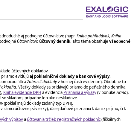
jednoduché aj podvojné účtovníctvo (napr.
Kniha pohľadávok, Kniha
podvojné účtovníctvo
účtovný denník
. Táto téma obsahuje
všeobecné
áklade účtovných dokladov.
ň priamo evidujú
aj pokladničné doklady a bankové výpisy.
 pomocou filtra
Zobraziť doklady
v hornej časti evidencie). Obdobne to
Pokladňa
. Všetky doklady sa pridávajú priamo do peňažného denníka.
),
Kniha evidencie DPH
a evidencia
Priznania a výkazy
(v ponuke
Firma
).
ní so skladom, prípadne len ako neskladové.
ov
(pokiaľ majú doklady zadaný typ DPH).
rámci účtovnej závierky), ďalej daňové priznania k dani z príjmu, či k
vých výpisov
a
účtovania tržieb registračných pokladníc
(fiškálnych