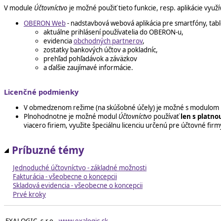
V module
Účtovníctvo
je možné použiť tieto funkcie, resp. aplikácie využ
OBERON Web
- nadstavbová webová aplikácia pre smartfóny, tabl
aktuálne prihlásení používatelia do OBERON-u,
evidencia
obchodných partnerov
,
zostatky bankových účtov a pokladníc,
prehľad pohľadávok a záväzkov
a ďalšie zaujímavé informácie.
Licenčné podmienky
V obmedzenom režime (na skúšobné účely) je možné s modulom
Plnohodnotne je možné modul
Účtovníctvo
používať
len s platno
viacero firiem, využite špeciálnu licenciu určenú pre účtovné firm
Príbuzné témy
Jednoduché účtovníctvo - základné možnosti
Fakturácia - všeobecne o koncepcii
Skladová evidencia - všeobecne o koncepcii
Prvé kroky