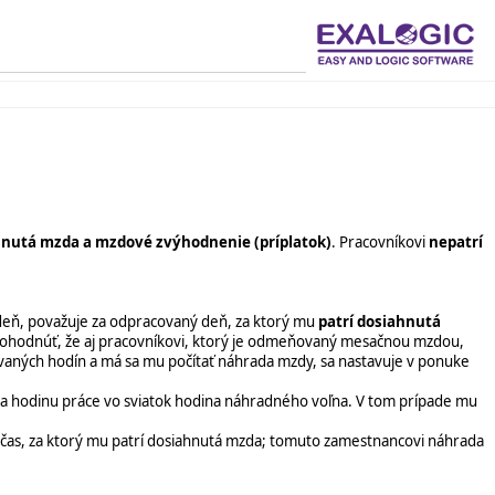
hnutá mzda a mzdové zvýhodnenie
(príplatok)
. Pracovníkovi
nepatrí
deň, považuje za odpracovaný deň, za ktorý mu
patrí dosiahnutá
 dohodnúť, že aj pracovníkovi, ktorý je odmeňovaný mesačnou mzdou,
vaných hodín a má sa mu počítať náhrada mzdy, sa nastavuje v ponuke
a hodinu práce vo sviatok hodina náhradného voľna. V tom prípade mu
ý čas, za ktorý mu patrí dosiahnutá mzda; tomuto zamestnancovi náhrada