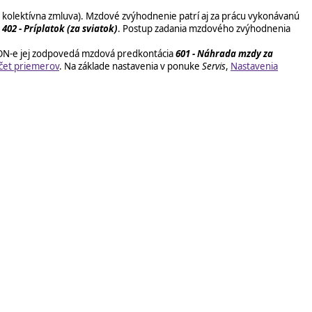
 aj kolektívna zmluva). Mzdové zvýhodnenie patrí aj za prácu vykonávanú
a
402 - Príplatok (za sviatok)
. Postup zadania mzdového zvýhodnenia
BERON-e jej zodpovedá mzdová predkontácia
601 - Náhrada mzdy za
čet priemerov
. Na základe nastavenia v ponuke
Servis
,
Nastavenia