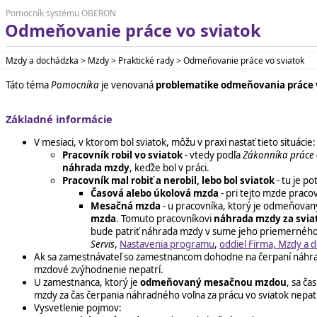
Pomocník systému OBERON
Odmeňovanie práce vo sviatok
Mzdy a dochádzka > Mzdy > Praktické rady > Odmeňovanie práce vo sviatok
Táto téma
Pomocníka
je venovaná
problematike odmeňovania práce 
Základné informácie
V mesiaci, v ktorom bol sviatok, môžu v praxi nastať tieto situácie:
Pracovník robil vo sviatok
- vtedy podľa
Zákonníka práce
náhrada mzdy
, keďže bol v práci.
Pracovník mal robiť a nerobil, lebo bol sviatok
- tu je p
Časová alebo úkolová mzda
- pri tejto mzde praco
Mesačná mzda
- u pracovníka, ktorý je odmeňovan
mzda
. Tomuto pracovníkovi
náhrada mzdy za svia
bude patriť náhrada mzdy v sume jeho priemerného 
Servis
,
Nastavenia programu
,
oddiel Firma, Mzdy a 
Ak sa zamestnávateľ so zamestnancom dohodne na čerpaní náhrad
mzdové zvýhodnenie nepatrí.
U zamestnanca, ktorý je
odmeňovaný mesačnou mzdou
, sa č
mzdy za čas čerpania náhradného voľna za prácu vo sviatok nepatr
Vysvetlenie pojmov: