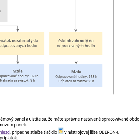
émový panel a uistite sa, že máte správne nastavené spracovávané obd
émovom paneli.
miezd
, prípadne stlačte tlačidlo
v nástrojovej lište OBERON-u.
príplatok.