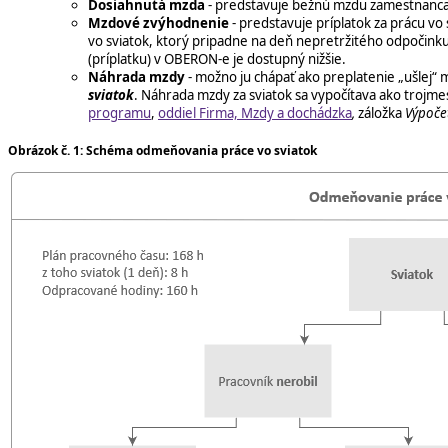
Dosiahnutá mzda
- predstavuje bežnú mzdu zamestnanca
Mzdové zvýhodnenie
- predstavuje príplatok za prácu vo 
vo sviatok, ktorý pripadne na deň nepretržitého odpoči
(príplatku) v OBERON-e je dostupný nižšie.
Náhrada mzdy
- možno ju chápať ako preplatenie „ušlej“ 
sviatok
. Náhrada mzdy za sviatok sa vypočítava ako trojme
programu
,
oddiel Firma, Mzdy a dochádzka
,
záložka
Výpoče
Obrázok č. 1: Schéma odmeňovania práce vo sviatok