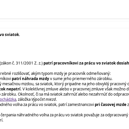
vo sviatok
.
(zákon č. 311/2001 Z. z.)
patrí pracovníkovi za prácu vo sviatok
dosia
otrebné rozlišovať, akým typom mzdy je pracovník odmeňovaný:
vníkovi
patrí náhrada mzdy
v sume jeho priemerného zárobku.
ý mesačnou mzdou, sa sviatok, ktorý pripadne na jeho obvyklý pracovný 
tok nepatrí
. V kolektívnej zmluve alebo v pracovnej zmluve však možno
zárobku. Okolnosť, či sa má sviatok zahrnúť alebo nezahrnúť do odpraco
dochádzka
,
záložka
Výpočet miezd
.
ného voľna za prácu vo sviatok, patrí zamestnancovi
pri časovej mzde
z
as čerpania náhradného voľna za prácu vo sviatok považuje za odpracovan
í.