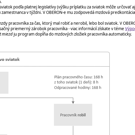
.
sviatok podľa platnej legislatívy (výšku príplatku za sviatok môže určovať
nku zamestnanca v týždni. V OBERON-e mu zodpovedá mzdová predkontáci
mzdy pracovníka za čas, ktorý mal robiť a nerobil, lebo bol sviatok. V O
sačný priemerný zárobok pracovníka - viac informácií získate v téme
Výpo
t miezd
ju program dopĺňa do mzdových zložiek pracovníka automaticky.