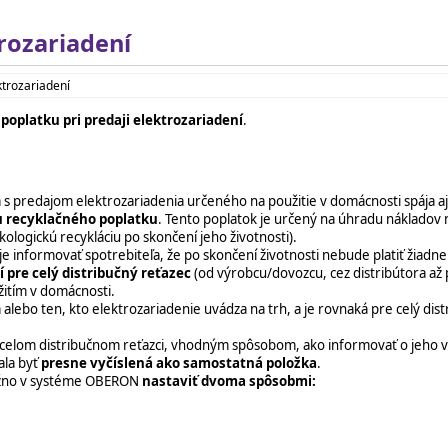
rozariadení
ktrozariadení
poplatku pri predaji elektrozariadení
.
 s predajom elektrozariadenia určeného na použitie v domácnosti spája a
u recyklačného poplatku
. Tento poplatok je určený na úhradu nákladov
kologickú recykláciu po skončení jeho životnosti).
informovať spotrebiteľa, že po skončení životnosti nebude platiť žiadne
í pre celý distribučný reťazec
(od výrobcu/dovozcu, cez distribútora a
žitím v domácnosti.
alebo ten, kto elektrozariadenie uvádza na trh, a je rovnaká pre celý distr
 celom distribučnom reťazci, vhodným spôsobom, ako informovať o jeho v
ala byť
presne vyčíslená ako samostatná položka
.
ožno v systéme OBERON
nastaviť dvoma spôsobmi: