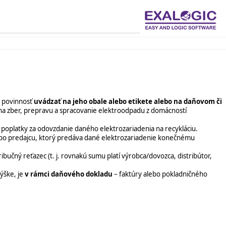
j povinnosť
uvádzať na jeho obale alebo etikete alebo na daňovom či
 na zber, prepravu a spracovanie elektroodpadu z domácností
 poplatky za odovzdanie daného elektrozariadenia na recykláciu.
ž po predajcu, ktorý predáva dané elektrozariadenie konečnému
ibučný reťazec (t. j. rovnakú sumu platí výrobca/dovozca, distribútor,
ýške, je
v rámci daňového dokladu
– faktúry alebo pokladničného