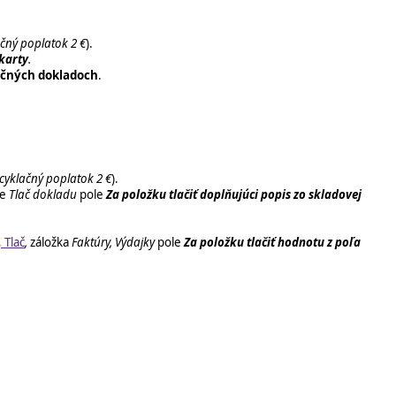
čný poplatok 2 €
).
 karty
.
ičných dokladoch
.
cyklačný poplatok 2 €
).
ke
Tlač dokladu
pole
Za položku tlačiť doplňujúci popis zo skladovej
 Tlač
,
záložka
Faktúry, Výdajky
pole
Za položku tlačiť hodnotu z poľa