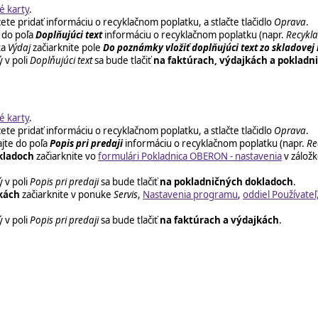
é karty
.
e pridať informáciu o recyklačnom poplatku, a stlačte tlačidlo
Oprava
.
 do poľa
Doplňujúci text
informáciu o recyklačnom poplatku (napr.
Recykla
ka
Výdaj
začiarknite pole
Do poznámky vložiť doplňujúci text zo skladovej
 v poli
Doplňujúci text
sa bude tlačiť
na faktúrach, výdajkách a pokladn
é karty
.
e pridať informáciu o recyklačnom poplatku, a stlačte tlačidlo
Oprava
.
jte do poľa
Popis pri predaji
informáciu o recyklačnom poplatku (napr.
Re
kladoch
začiarknite vo
formulári Pokladnica OBERON - nastavenia
v zálož
 v poli
Popis pri predaji
sa bude tlačiť
na pokladničných dokladoch
.
kách
začiarknite v ponuke
Servis
,
Nastavenia programu
,
oddiel Používateľ,
 v poli
Popis pri predaji
sa bude tlačiť
na faktúrach a výdajkách
.