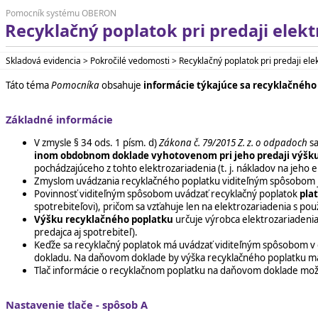
Pomocník systému OBERON
Recyklačný poplatok pri predaji elekt
Skladová evidencia > Pokročilé vedomosti > Recyklačný poplatok pri predaji ele
Táto téma
Pomocníka
obsahuje
informácie týkajúce sa recyklačného 
Základné informácie
V zmysle § 34 ods. 1 písm. d)
Zákona č. 79/2015
Z. z. o odpadoch
sa
inom obdobnom doklade vyhotovenom pri jeho predaji výšk
pochádzajúceho z tohto elektrozariadenia (t. j. nákladov na jeho e
Zmyslom uvádzania recyklačného poplatku viditeľným spôsobom je 
Povinnosť viditeľným spôsobom uvádzať recyklačný poplatok
plat
spotrebiteľovi), pričom sa vzťahuje len na elektrozariadenia s pou
Výšku recyklačného poplatku
určuje výrobca elektrozariadenia 
predajca aj spotrebiteľ).
Keďže sa recyklačný poplatok má uvádzať viditeľným spôsobom v
dokladu. Na daňovom doklade by výška recyklačného poplatku m
Tlač informácie o recyklačnom poplatku na daňovom doklade m
Nastavenie tlače - spôsob A