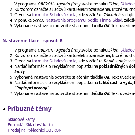
V programe
OBERON - Agenda firmy
zvoľte ponuku
Sklad
,
Skladov
Kurzorom označte skladovú kartu elektrozariadenia, ktorému chcet
Otvorí sa
formulár Skladová karta
, kde v záložke
Základné
zadajte
V ponuke
Servis
,
Nastavenia programu
,
oddiel Firma, Sklad
,
zálož
Vykonané nastavenia potvrďte stlačením tlačidla
OK
.
Text uvedený
Nastavenie tlače - spôsob B
V programe
OBERON - Agenda firmy
zvoľte ponuku
Sklad
,
Skladov
Kurzorom označte skladovú kartu elektrozariadenia, ktorému chcet
Otvorí sa
formulár Skladová karta
, kde v záložke
Doplň. údaje
zada
Na tlač informácie o recyklačnom poplatku na
pokladničných do
karty
.
Vykonané nastavenia potvrďte stlačením tlačidla
OK
.
Text uvedený
Na tlač informácie o recyklačnom poplatku na
faktúrach a výdaj
"Popis pri predaji"
.
Vykonané nastavenia potvrďte stlačením tlačidla
OK
.
Text uvedený
Príbuzné témy
Skladové karty
Formulár Skladová karta
Predaj na Pokladnici OBERON