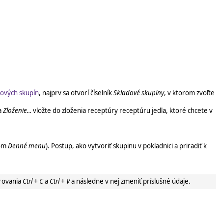
dových skupín
, najprv sa otvorí číselník
Skladové skupiny
, v ktorom zvoľte
la
Zloženie...
vložte do zloženia receptúry receptúru jedla, ktoré chcete v
vom
Denné menu
). Postup, ako vytvoriť skupinu v pokladnici a priradiť k
rovania
Ctrl + C
a
Ctrl + V
a následne v nej zmeniť príslušné údaje.