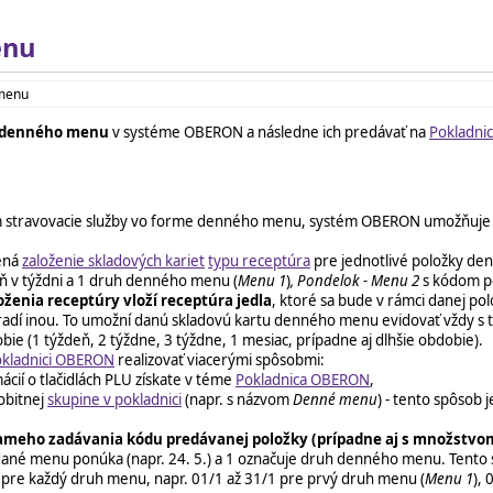
enu
 menu
y denného menu
v systéme OBERON a následne ich predávať na
Pokladni
om stravovacie služby vo forme denného menu, systém OBERON umožňuje 
ená
založenie skladových kariet
typu receptúra
pre jednotlivé položky de
ň v týždni a 1 druh denného menu (
Menu 1
)
,
Pondelok -
Menu 2
s kódom p
oženia receptúry vloží receptúra jedla
, ktoré sa bude v rámci danej p
radí inou. To umožní danú skladovú kartu denného menu evidovať vždy s t
 (1 týždeň, 2 týždne, 3 týždne, 1 mesiac, prípadne aj dlhšie obdobie).
kladnici OBERON
realizovať viacerými spôsobmi:
mácií o tlačidlách PLU získate v téme
Pokladnica OBERON
,
obitnej
skupine v pokladnici
(napr. s názvom
Denné menu
) - tento spôsob 
ameho zadávania kódu predávanej položky (prípadne aj s množstvom
dané menu ponúka (napr. 24. 5.) a 1 označuje druh denného menu. Tento 
t pre každý druh menu, napr. 01/1 až 31/1 pre prvý druh menu (
Menu 1
), 