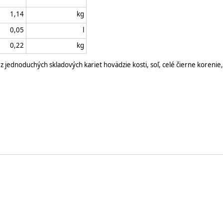
1,14
kg
0,05
l
0,22
kg
z jednoduchých skladových kariet hovädzie kosti, soľ, celé čierne korenie,