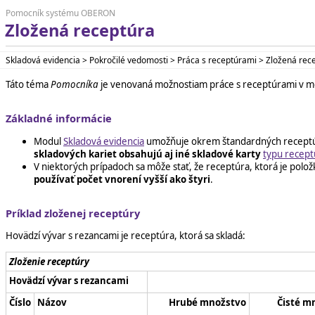
Pomocník systému OBERON
Zložená receptúra
Skladová evidencia > Pokročilé vedomosti > Práca s receptúrami > Zložená rec
Táto téma
Pomocníka
je venovaná možnostiam práce s receptúrami v 
Základné informácie
Modul
Skladová evidencia
umožňuje okrem štandardných receptú
skladových kariet obsahujú aj iné skladové karty
typu recept
V niektorých prípadoch sa môže stať, že receptúra, ktorá je pol
používať počet vnorení vyšší ako štyri
.
Príklad zloženej receptúry
Hovädzí vývar s rezancami je receptúra, ktorá sa skladá:
Zloženie receptúry
Hovädzí vývar s rezancami
Číslo
Názov
Hrubé množstvo
Čisté m