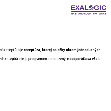
ená receptúra je
receptúra, ktorej položky okrem jednoduchých
rených receptúr nie je programom obmedzený,
neodporúča sa však