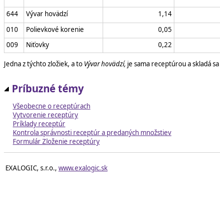
644
Vývar hovädzí
1,14
010
Polievkové korenie
0,05
009
Niťovky
0,22
Jedna z týchto zložiek, a to
Vývar hovädzí,
je sama receptúrou a skladá sa 
Príbuzné témy
Všeobecne o receptúrach
Vytvorenie receptúry
Príklady receptúr
Kontrola správnosti receptúr a predaných množstiev
Formulár Zloženie receptúry
EXALOGIC, s.r.o.,
www.exalogic.sk