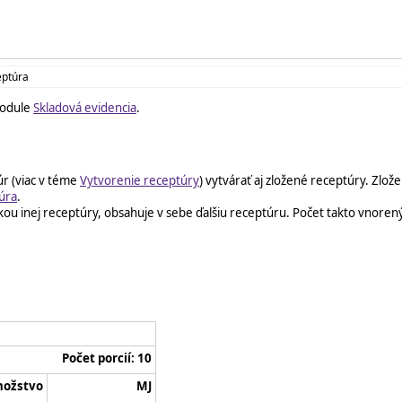
eptúra
module
Skladová evidencia
.
r (viac v téme
Vytvorenie receptúry
) vytvárať aj zložené receptúry. Zlož
úra
.
ožkou inej receptúry, obsahuje v sebe ďalšiu receptúru. Počet takto vno
Počet porcií: 10
nožstvo
MJ