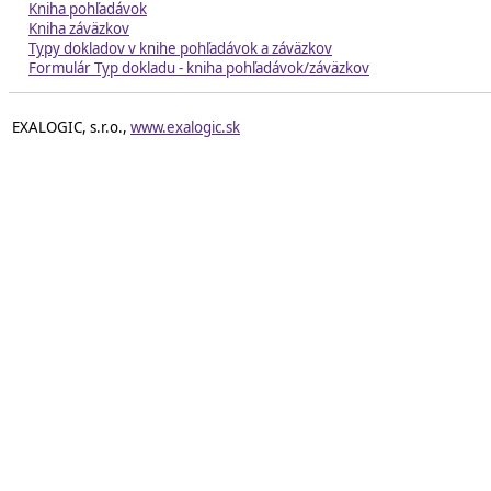
Kniha pohľadávok
Kniha záväzkov
Typy dokladov v knihe pohľadávok a záväzkov
Formulár Typ dokladu - kniha pohľadávok/záväzkov
EXALOGIC, s.r.o.,
www.exalogic.sk