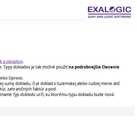
k a záväzkov
.
a
. Typy dokladov je tak možné použiť
na podrobnejšie členenie
lebo
Oprava
.
ej sumy dokladu, či je doklad v tuzemskej alebo cudzej mene atď.
úr, zahraničných faktúr a pod.
zozname
Typ dokladu
určí, ku ktorému typu dokladu bude nová