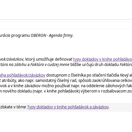
urácia
programu
OBERON - Agenda firmy
.
ávok/záväzkov
, ktorý umožňuje definovať
typy dokladov v knihe pohľadávo
ktúra na zálohu
a
Faktúra v cudzej mene
bližšie určujú druh dokladu
Faktúr
kniha pohľadávok/záväzkov
dostupnom z číselníka po stlačení tlačidla
Nový
a
atribúty, ako napr. samostatný číselný rad, spôsob zaokrúhľovania celkov
vok a v knihe záväzkov možno používať napr. na oddelenie zálohových fakt
ním nového dokladu (napr. v knihe pohľadávok) výberom v rozbaľovacom 
 získate v téme
Typy dokladov v knihe pohľadávok a záväzkov
.