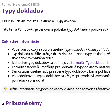
Pomocník systému OBERON
Typy dokladov
OBERON - hlavná ponuka > Fakturácia > Typy dokladov
Táto téma
Pomocníka
je venovaná položke
Typy dokladov
v ponuke
Fakt
Základné informácie
Výberom položky sa otvorí číselník
Typy dokladov - kniha pohľad
Typ dokladu
bližšie určuje druh dokladu
. Napr. typy dokladu
Fa
dokladov rovnakého druhu
.
Jednotlivé typy dokladov sa definujú vo
formulári Typ dokladu - 
Formulár zároveň umožňuje pre jednotlivé typy dokladov nastaviť 
Samostatné číselné rady pre rôzne typy dokladov v knihe pohľadá
Po nadefinovaní typov dokladov sa vždy v sprievodcovi vytvára
pohľadávka prislúchať.
Bližšie informácie o typoch dokladov v knihe pohľadávok a záväzkov
Príbuzné témy