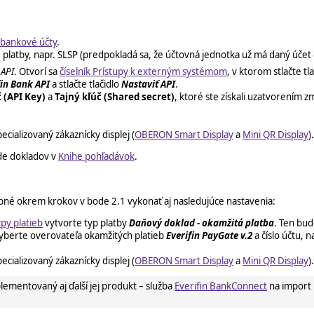
 bankové účty
.
platby, napr. SLSP (predpokladá sa, že účtovná jednotka už má daný účet d
API
. Otvorí sa
číselník Prístupy k externým systémom
, v ktorom stlačte tl
fin Bank API
a stlačte tlačidlo
Nastaviť API
.
č
(API Key)
a
Tajný kľúč
(Shared secret)
, ktoré ste získali uzatvorením
ializovaný zákaznícky displej (
OBERON Smart Display
a
Mini QR Display
).
ade dokladov v
Knihe pohľadávok
.
bné okrem krokov v bode 2.1 vykonať aj nasledujúce nastavenia:
py platieb
vytvorte typ platby
Daňový doklad - okamžitá platba
. Ten bud
yberte overovateľa okamžitých platieb
Everifin PayGate v.2
a číslo účtu, 
ializovaný zákaznícky displej (
OBERON Smart Display
a
Mini QR Display
).
mentovaný aj ďalší jej produkt – služba
Everifin BankConnect
na import 