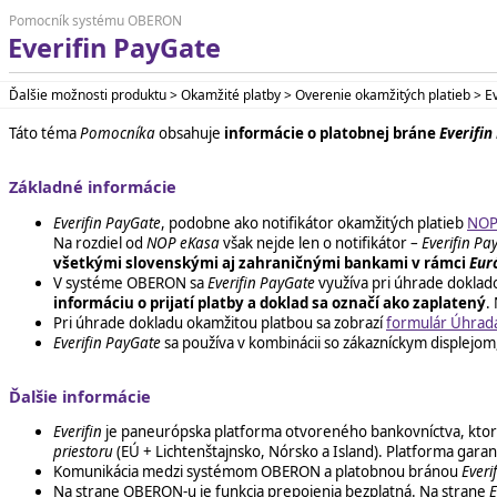
Pomocník systému OBERON
Everifin PayGate
Ďalšie možnosti produktu > Okamžité platby > Overenie okamžitých platieb > E
Táto téma
Pomocníka
obsahuje
informácie o platobnej bráne
Everifin
Základné informácie
Everifin PayGate
, podobne ako notifikátor okamžitých platieb
NOP
Na rozdiel od
NOP eKasa
však nejde len o notifikátor –
Everifin Pa
všetkými slovenskými aj zahraničnými bankami v rámci
Eur
V systéme OBERON sa
Everifin PayGate
využíva pri úhrade dokla
informáciu o prijatí platby a doklad sa označí ako zaplatený
.
Pri úhrade dokladu okamžitou platbou sa zobrazí
formulár Úhrada
Everifin PayGate
sa používa v kombinácii so zákazníckym displejom
Ďalšie informácie
Everifin
je paneurópska platforma otvoreného bankovníctva, ktorú vy
priestoru
(EÚ + Lichtenštajnsko, Nórsko a Island). Platforma gara
Komunikácia medzi systémom OBERON a platobnou bránou
Everi
Na strane OBERON-u je funkcia prepojenia bezplatná. Na strane
E