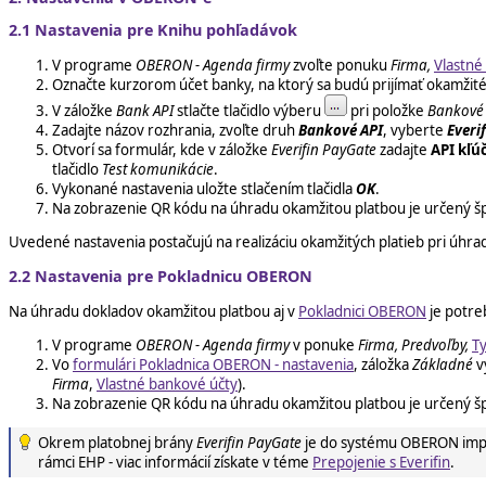
2.1 Nastavenia pre Knihu pohľadávok
V programe
OBERON - Agenda firmy
zvoľte ponuku
Firma,
Vlastné
Označte kurzorom účet banky, na ktorý sa budú prijímať okamžité 
V záložke
Bank API
stlačte tlačidlo výberu
pri položke
Bankové 
Zadajte názov rozhrania, zvoľte druh
Bankové API
, vyberte
Everi
Otvorí sa formulár, kde v záložke
Everifin PayGate
zadajte
API kľú
tlačidlo
Test komunikácie
.
Vykonané nastavenia uložte stlačením tlačidla
OK
.
Na zobrazenie QR kódu na úhradu okamžitou platbou je určený špec
Uvedené nastavenia postačujú na realizáciu okamžitých platieb pri úhr
2.2 Nastavenia pre Pokladnicu OBERON
Na úhradu dokladov okamžitou platbou aj v
Pokladnici OBERON
je potre
V programe
OBERON - Agenda firmy
v ponuke
Firma, Predvoľby,
Ty
Vo
formulári Pokladnica OBERON - nastavenia
, záložka
Základné
v
Firma
,
Vlastné bankové účty
).
Na zobrazenie QR kódu na úhradu okamžitou platbou je určený špec
Okrem platobnej brány
Everifin PayGate
je do systému OBERON imple
rámci EHP - viac informácií získate v téme
Prepojenie s Everifin
.