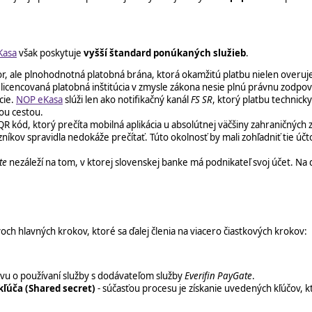
Kasa
však poskytuje
vyšší štandard ponúkaných služieb
.
or, ale plnohodnotná platobná brána, ktorá okamžitú platbu nielen overuje, 
licencovaná platobná inštitúcia v zmysle zákona nesie plnú právnu zodpov
cie.
NOP eKasa
slúži len ako notifikačný kanál
FS SR
, ktorý platbu technick
ou cestou.
kód, ktorý prečíta mobilná aplikácia u absolútnej väčšiny zahraničných z
zníkov spravidla nedokáže prečítať. Túto okolnosť by mali zohľadniť tie úč
te
nezáleží na tom, v ktorej slovenskej banke má podnikateľ svoj účet. Na 
och hlavných krokov, ktoré sa ďalej členia na viacero čiastkových krokov:
vu o používaní služby s dodávateľom služby
Everifin PayGate
.
kľúča (Shared secret)
- súčasťou procesu je získanie uvedených kľúčov,