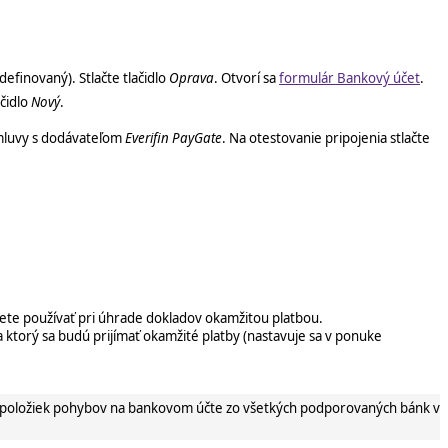
efinovaný). Stlačte tlačidlo
Oprava
. Otvorí sa
formulár Bankový účet
.
ačidlo
Nový
.
 zmluvy s dodávateľom
Everifin PayGate
. Na otestovanie pripojenia stlačte
ete používať pri úhrade dokladov okamžitou platbou.
na ktorý sa budú prijímať okamžité platby (nastavuje sa v ponuke
položiek pohybov na bankovom účte zo všetkých podporovaných bánk v