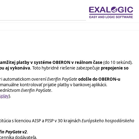
okamžitej platby v systéme OBERON v reálnom čase
(do 10 sekúnd).
bu aj vykonáva
. Toto hybridné riešenie zabezpečuje
prepojenie so
Pri automatickom overení
Everifin PayGate
odošle do OBERON-u
anuálne kontrolovať prijatie platby v bankovej aplikácii.
tredníctvom
Everifin PayGate
.
splay
).
túcia s licenciou AISP a PISP v 30 krajinách
Európskeho hospodárskeho
fin PayGate v2
.
cenníka dodávateľa.