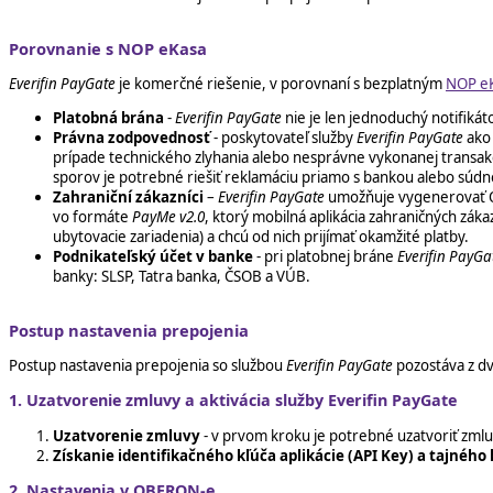
Porovnanie s NOP eKasa
Everifin PayGate
je komerčné riešenie, v porovnaní s bezplatným
NOP e
Platobná brána
-
Everifin PayGate
nie je len jednoduchý notifikát
Právna zodpovednosť
- poskytovateľ služby
Everifin PayGate
ako 
prípade technického zlyhania alebo nesprávne vykonanej transak
sporov je potrebné riešiť reklamáciu priamo s bankou alebo súdn
Zahraniční zákazníci
–
Everifin PayGate
umožňuje vygenerovať QR 
vo formáte
PayMe v2.0
, ktorý mobilná aplikácia zahraničných záka
ubytovacie zariadenia) a chcú od nich prijímať okamžité platby.
Podnikateľský účet v banke
- pri platobnej bráne
Everifin PayGa
banky: SLSP, Tatra banka, ČSOB a VÚB.
Postup nastavenia prepojenia
Postup nastavenia prepojenia so službou
Everifin PayGate
pozostáva z dv
1. Uzatvorenie zmluvy a aktivácia služby Everifin PayGate
Uzatvorenie zmluvy
- v prvom kroku je potrebné uzatvoriť zmlu
Získanie identifikačného kľúča aplikácie (API Key) a
tajného 
2. Nastavenia v OBERON-e