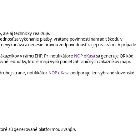
ale aj technicky realizuje.
ednosť za vykonanie platby, vrátane povinnosti nahradiť škodu v
y nevykonáva a nenesie právnu zodpovednosť za jej realizáciu. V prípade
ákazníkov v rámci EHP. Pri notifikátore
NOP eKasa
sa generuje QR kód
tovné jednotky, ktoré majú vyšší podiel zahraničných zákazníkov (napr.
druhej strane, notifikátor
NOP eKasa
podporuje len vybrané slovenské
 ktoré sú generované platformou
Everifin
.