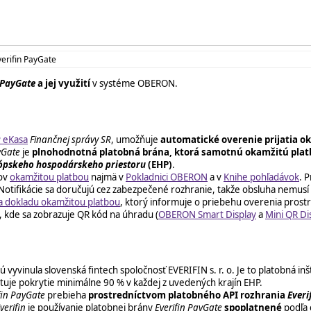
verifin PayGate
 PayGate
a jej využití
v systéme OBERON.
 eKasa
Finančnej správy SR
, umožňuje
automatické overenie prijatia 
yGate
je
plnohodnotná platobná brána, ktorá samotnú okamžitú plat
ópskeho hospodárskeho priestoru
(EHP)
.
dov
okamžitou platbou
najmä v
Pokladnici OBERON
a v
Knihe pohľadávok
. 
 Notifikácie sa doručujú cez zabezpečené rozhranie, takže obsluha nemusí m
 dokladu okamžitou platbou
, ktorý informuje o priebehu overenia pros
, kde sa zobrazuje QR kód na úhradu (
OBERON Smart Display
a
Mini QR Di
vinula slovenská fintech spoločnosť EVERIFIN s. r. o. Je to platobná inšti
ntuje pokrytie minimálne 90 % v každej z uvedených krajín EHP.
fin PayGate
prebieha
prostredníctvom platobného API rozhrania
Everi
verifin
je používanie platobnej brány
Everifin PayGate
spoplatnené
podľa 