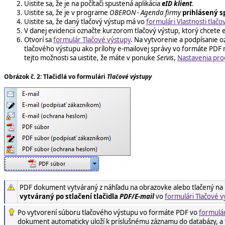
Uistite sa, že je na počítači spustená aplikácia
eID klient
.
Uistite sa, že je v programe
OBERON - Agenda firmy
prihlásený s
Uistite sa, že daný tlačový výstup má vo
formulári Vlastnosti tlač
V danej evidencii označte kurzorom tlačový výstup, ktorý chcete el
Otvorí sa
formulár Tlačové výstupy
. Na vytvorenie a podpísanie 
tlačového výstupu ako prílohy e-mailovej správy vo formáte PDF
tejto možnosti sa uistite, že máte v ponuke
Servis
,
Nastavenia pr
Obrázok č. 2: Tlačidlá vo formulári
Tlačové výstupy
PDF dokument vytváraný z náhľadu na obrazovke alebo tlačený na 
vytváraný po stlačení tlačidla
PDF/E-mail
vo
formulári Tlačové v
Po vytvorení súboru tlačového výstupu vo formáte PDF
vo
formulár
dokument automaticky uloží k príslušnému záznamu do databázy, a tý