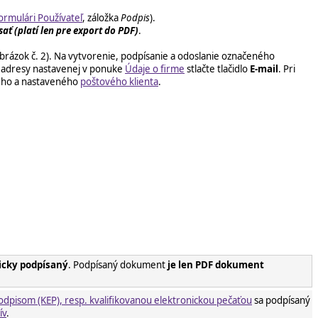
ormulári Používateľ
, záložka
Podpis
).
ať (platí len pre export do PDF)
.
brázok č. 2). Na vytvorenie, podpísanie a odoslanie označeného
j adresy nastavenej v ponuke
Údaje o firme
stlačte tlačidlo
E-mail
. Pri
ého a nastaveného
poštového klienta
.
nicky podpísaný
. Podpísaný dokument
je len PDF dokument
odpisom (KEP), resp. kvalifikovanou elektronickou pečaťou
sa podpísaný
ív
.