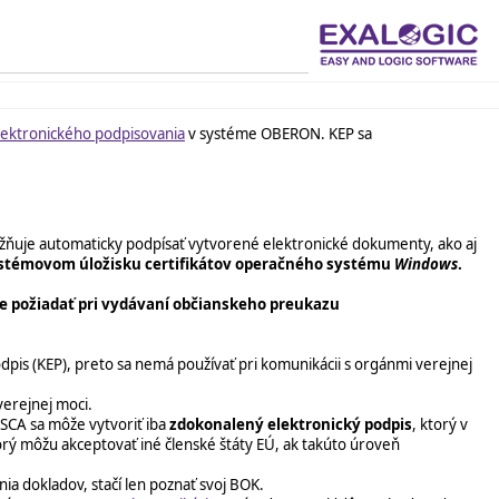
lektronického podpisovania
v systéme OBERON. KEP sa
ňuje automaticky podpísať vytvorené elektronické dokumenty, ako aj
stémovom úložisku certifikátov operačného systému
Windows
.
e požiadať pri vydávaní občianskeho preukazu
dpis (KEP), preto sa nemá používať pri komunikácii s orgánmi verejnej
verejnej moci.
 SCA sa môže vytvoriť iba
zdokonalený elektronický podpis
, ktorý v
orý môžu akceptovať iné členské štáty EÚ, ak takúto úroveň
ia dokladov, stačí len poznať svoj BOK.