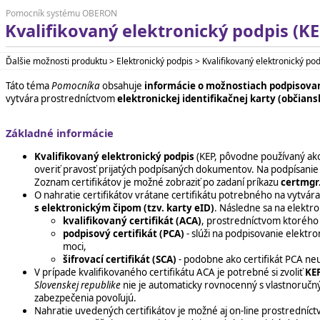
Pomocník systému OBERON
Kvalifikovaný elektronický podpis (K
Ďalšie možnosti produktu > Elektronický podpis > Kvalifikovaný elektronický po
Táto téma
Pomocníka
obsahuje
informácie o možnostiach podpisova
vytvára prostredníctvom
elektronickej identifikačnej karty (občian
Základné informácie
Kvalifikovaný elektronický podpis
(KEP, pôvodne používaný ak
overiť pravosť prijatých podpísaných dokumentov. Na podpísanie
Zoznam certifikátov je možné zobraziť po zadaní príkazu
certmgr
O nahratie certifikátov vrátane certifikátu potrebného na vytvár
s elektronickým čipom (tzv. karty eID)
. Následne sa
na elektro
kvalifikovaný certifikát (ACA)
, prostredníctvom ktorého 
podpisový certifikát (PCA)
- slúži na podpisovanie elektr
moci,
šifrovací certifikát (SCA)
- podobne ako certifikát PCA neu
V prípade kvalifikovaného certifikátu ACA je potrebné si zvoliť
KE
Slovenskej republike
nie je automaticky rovnocenný s vlastnoručný
zabezpečenia povoľujú.
Nahratie uvedených certifikátov je možné aj on-line prostredníct