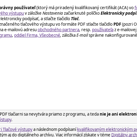
právny používateľ
(ktorý má priradený kvalifikovaný certifikát (ACA) vo
f
ového výstupu
v záložke
Nastavenia
začiarknuté políčko
Elektronicky podpís
ektronicky podpísať, a stlačte tlačidlo
Tlač
.
označeného tlačového výstupu vo formáte PDF stlačte tlačidlo
PDF
(pozri O
 na e-mailovú adresu
obchodného partnera
, resp.
používateľa
z e-mailove
ogramu
,
oddiel Firma, Všeobecné
,
záložka
E-mail
správne nakonfigurovan
PDF tlačiarni sa nevytvára priamo z programu, a teda
nie je ani elektro
ýstupy
.
i Tlačové výstupy
a následnom podpísaní
kvalifikovaným elektronickým p
m aj do digitálneho archívu. Viac informácií získate v téme
Digitálny arch