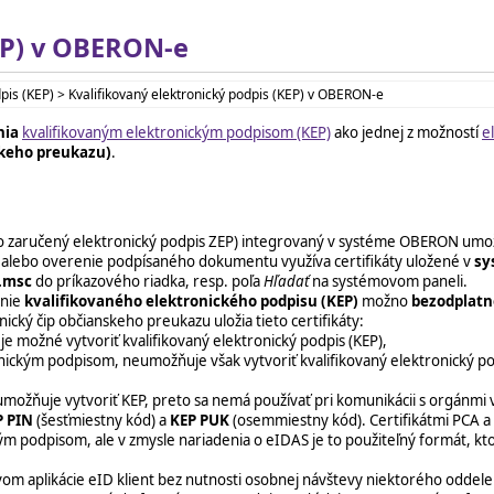
EP) v OBERON-e
dpis (KEP) > Kvalifikovaný elektronický podpis (KEP) v OBERON-e
nia
kvalifikovaným elektronickým podpisom (KEP)
ako jednej z možností
e
skeho preukazu)
.
o zaručený elektronický podpis ZEP) integrovaný v systéme OBERON umož
 alebo overenie podpísaného dokumentu využíva certifikáty uložené v
sy
.msc
do príkazového riadka, resp. poľa
Hľadať
na systémovom paneli.
anie
kvalifikovaného elektronického podpisu (KEP)
možno
bezodplatn
nický čip občianskeho preukazu uložia tieto certifikáty:
je možné vytvoriť kvalifikovaný elektronický podpis (KEP),
onickým podpisom, neumožňuje však vytvoriť kvalifikovaný elektronický po
možňuje vytvoriť KEP, preto sa nemá používať pri komunikácii s orgánmi 
P PIN
(šesťmiestny kód) a
KEP PUK
(osemmiestny kód). Certifikátmi PCA a
m podpisom, ale v zmysle nariadenia o eIDAS je to použiteľný formát, kt
vom aplikácie eID klient bez nutnosti osobnej návštevy niektorého oddelen