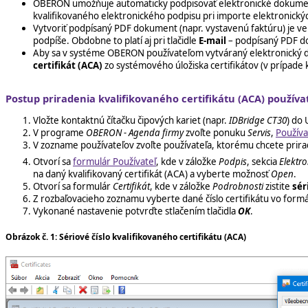
OBERON umožňuje automaticky podpisovať elektronické dokum
kvalifikovaného elektronického podpisu pri importe elektronický
Vytvoriť podpísaný PDF dokument (napr. vystavenú faktúru) je ve
podpíše. Obdobne to platí aj pri tlačidle
E-mail
– podpísaný PDF do
Aby sa v systéme OBERON používateľom vytváraný elektronický d
certifikát (ACA)
zo systémového úložiska certifikátov (v prípade k
Postup priradenia kvalifikovaného certifikátu (ACA) používa
Vložte kontaktnú čítačku čipových kariet (napr.
IDBridge CT30
) do 
V programe
OBERON - Agenda firmy
zvoľte ponuku
Servis
,
Používa
V zozname používateľov zvoľte používateľa, ktorému chcete priradiť 
Otvorí sa
formulár Používateľ
, kde v záložke
Podpis
, sekcia
Elektr
na daný kvalifikovaný certifikát (ACA) a vyberte možnosť
Open
.
Otvorí sa formulár
Certifikát
, kde v záložke
Podrobnosti
zistite
sér
Z rozbaľovacieho zoznamu vyberte dané číslo certifikátu vo form
Vykonané nastavenie potvrďte stlačením tlačidla
OK
.
Obrázok č. 1: Sériové číslo kvalifikovaného certifikátu (ACA)