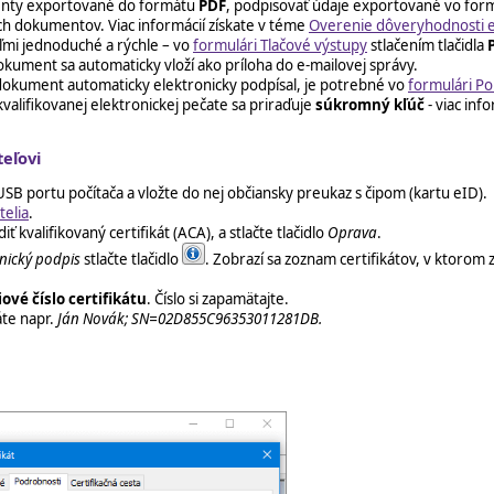
enty exportované do formátu
PDF
, podpisovať údaje exportované vo fo
ch dokumentov. Viac informácií získate v téme
Overenie dôveryhodnosti e
ľmi jednoduché a rýchle – vo
formulári Tlačové výstupy
stlačením tlačidla
kument sa automaticky vloží ako príloha do e-mailovej správy.
okument automaticky elektronicky podpísal, je potrebné vo
formulári Po
valifikovanej elektronickej pečate sa priraďuje
súkromný kľúč
- viac inf
teľovi
USB portu počítača a vložte do nej občiansky preukaz s čipom (kartu eID).
telia
.
kvalifikovaný certifikát (ACA), a stlačte tlačidlo
Oprava
.
onický podpis
stlačte tlačidlo
. Zobrazí sa zoznam certifikátov, v ktorom
iové číslo certifikátu
. Číslo si zapamätajte.
áte napr.
Ján Novák; SN=02D855C96353011281DB.