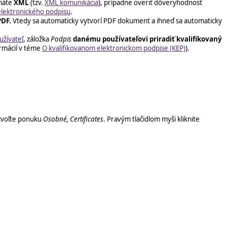
rmáte
XML
(tzv.
XML komunikácia
), prípadne overiť dôveryhodnosť
lektronického podpisu
.
PDF.
Vtedy sa automaticky vytvorí PDF dokument a ihneď sa automaticky
užívateľ
, záložka
Podpis
danému
používateľovi priradiť kvalifikovaný
ormácií v téme
O kvalifikovanom elektronickom podpise (KEP)
).
 zvoľte ponuku
Osobné, Certificates
. Pravým tlačidlom myši kliknite