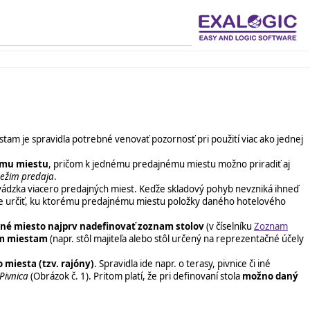
tam je spravidla potrebné venovať pozornosť pri použití viac ako jednej
nému miestu
, pričom k jednému predajnému miestu možno priradiť aj
ežim predaja
.
vádzka viacero predajných miest. Keďže skladový pohyb nevzniká ihneď
čne určiť, ku ktorému predajnému miestu položky daného hotelového
jné miesto najprv nadefinovať zoznam stolov
(v číselníku
Zoznam
ým miestam
(napr. stôl majiteľa alebo stôl určený na reprezentačné účely
miesta (tzv. rajóny)
. Spravidla ide napr. o terasy, pivnice či iné
Pivnica
(Obrázok č. 1). Pritom platí, že pri definovaní stola
možno daný