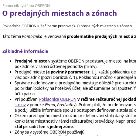
Pomocník systému OBERON
O predajných miestach a zónach
Pokladnica OBERON > Začíname pracovať > O predajných miestach a zónach
Táto téma
Pomocníka
je venovaná
problematike predajných miest a 
Základné informácie
Predajné miesto
v systéme OBERON predstavuje miesto, na ktor
pokladnice v rámci účtovnej jednotky (firmy).
Predajné miesto
je povinný parameter
, t. j. každú pokladnic
viac pokladníc (pozri Obrázok č. 1). Pokladnicu možno k predajné
Správne nadefinovanie predajného miesta je dôležité pre korek
po pridaní položky na hotelový účet, ale až sumárne pri spuste
účtu patria.
Pri používaní
Pokladnice OBERON
v režime reštauračnej pokla
stolov
v ponuke
Firma, Predvoľby
). Pritom platí, že pri definovaní 
a pod.). Bližšie informácie spolu s postupom definovania stola s
Okrem predajného miesta možno pri definovaní stola daný stôl pri
konkrétne miestnosti v rámci reštauračnej prevádzky. Napr. pre
stôl priradiť len k jednej zóne
.
Zóny sa v systéme OBERON používajú: