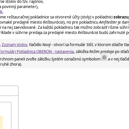
e stolov do tzv. rajónov,
na povinný parameter),
ík
.
ime reštauračnej pokladnice sa otvorené účty (stoly) v pokladnici
zobrazu
ovnaké predajné miesto
Reštaurácia
), no pre pokladnicu
Amfiteáter
je dan
oli na nej zaevidované. Za každú pokladnicu tak možno zobraziť rôzne súh
príklade v súhrne predaja za predajné miesto
Reštaurácia
budú zahrnuté p
,
Zoznam stolov
, tlačidlo
Nový
- otvorí sa formulár
Stôl
, v ktorom stlačte tl
formulári Pokladnica OBERON - nastavenia
, záložka
Režim predaja
po stlač
vrchnom paneli zvoľte záložku
Systém
označenú symbolom
a v nej tlači
ruhé zhora).