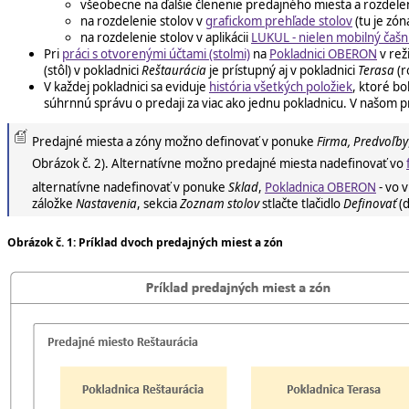
všeobecne na ďalšie členenie predajného miesta a rozdeleni
na rozdelenie stolov v
grafickom prehľade stolov
(tu je zó
na rozdelenie stolov v aplikácii
LUKUL - nielen mobilný čašn
Pri
práci s otvorenými účtami (stolmi)
na
Pokladnici OBERON
v rež
(stôl) v pokladnici
Reštaurácia
je prístupný aj v pokladnici
Terasa
(r
V každej pokladnici sa eviduje
história všetkých položiek
, ktoré b
súhrnnú správu o predaji za viac ako jednu pokladnicu. V našom 
Predajné miesta a zóny možno definovať v ponuke
Firma, Predvoľby
Obrázok č. 2). Alternatívne možno predajné miesta nadefinovať vo
alternatívne nadefinovať v ponuke
Sklad
,
Pokladnica OBERON
- vo 
záložke
Nastavenia
, sekcia
Zoznam stolov
stlačte tlačidlo
Definovať
(d
Obrázok č. 1: Príklad dvoch predajných miest a zón