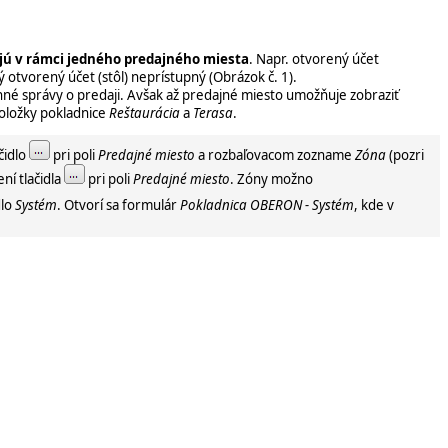
jú v rámci jedného predajného miesta
. Napr. otvorený účet
ý otvorený účet (stôl) neprístupný (Obrázok č. 1).
rnné správy o predaji. Avšak až predajné miesto umožňuje zobraziť
oložky pokladnice
Reštaurácia
a
Terasa
.
ačidlo
pri poli
Predajné miesto
a rozbaľovacom zozname
Zóna
(pozri
ení tlačidla
pri poli
Predajné miesto
. Zóny možno
dlo
Systém
. Otvorí sa formulár
Pokladnica OBERON - Systém
, kde v