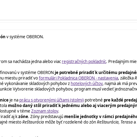
zón
v systéme OBERON.
om sa nachádza jedna alebo viac
registračných pokladníc
. Predajným mies
u definovanú v systéme OBERON
je potrebné priradiť k určitému predaj
mu miestu priradiť vo
formulári Pokladnica OBERON - nastavenia
, záložka
R
tné vykonávanie skladových pohybov z
hotelových účtov
, najmä ak má pre
ní funkcie Vytvorenie skladových pohybov, program musí vedieť jednozna
dnice
je na
prácu s otvorenými účtami (stolmi)
potrebné
pre každé preda
stola
možno daný stôl priradiť k jednému alebo aj viacerým predajn
ú dostupné v téme
Zoznam stolov
.
radiť aj k
zóne
. Zóny predstavujú
menšie jednotky v rámci predajného 
dajné miesto
Reštaurácia
môže byť rozdelené do zón
Reštaurácia, Terasa
a