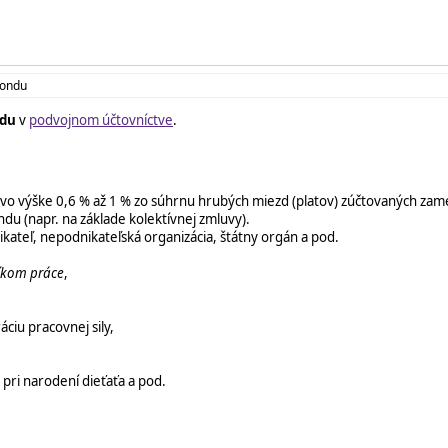
fondu
ndu
v
podvojnom účtovníctve
.
 vo výške 0,6 % až 1 % zo súhrnu hrubých miezd (platov) zúčtovaných zame
du (napr. na základe kolektívnej zmluvy).
kateľ, nepodnikateľská organizácia, štátny orgán a pod.
íkom práce
,
ciu pracovnej sily,
pri narodení dieťaťa a pod.