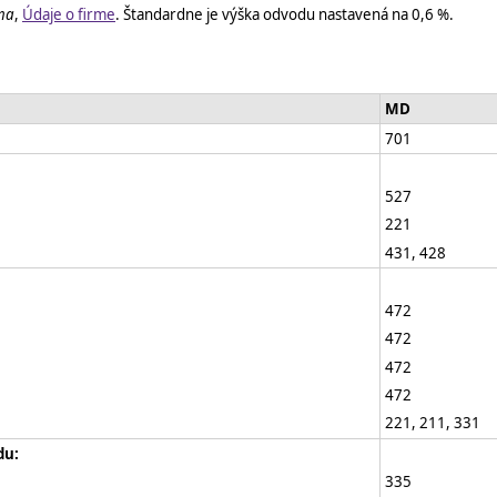
ma
,
Údaje o firme
. Štandardne je výška odvodu nastavená na 0,6 %.
MD
701
527
221
431, 428
472
472
472
472
221, 211, 331
du:
335