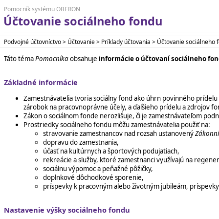
Pomocník systému OBERON
Účtovanie sociálneho fondu
Podvojné účtovníctvo > Účtovanie > Príklady účtovania > Účtovanie sociálneho 
Táto téma
Pomocníka
obsahuje
informácie o účtovaní sociálneho fo
Základné informácie
Zamestnávatelia tvoria sociálny fond ako úhrn povinného prídelu
zárobok na pracovnoprávne účely, a ďalšieho prídelu a zdrojov fon
Zákon o sociálnom fonde nerozlišuje, či je zamestnávateľom podni
Prostriedky sociálneho fondu môžu zamestnávatelia použiť na:
stravovanie zamestnancov nad rozsah ustanovený
Zákonn
dopravu do zamestnania,
účasť na kultúrnych a športových podujatiach,
rekreácie a služby, ktoré zamestnanci využívajú na regenerá
sociálnu výpomoc a peňažné pôžičky,
doplnkové dôchodkové sporenie,
príspevky k pracovným alebo životným jubileám, príspevky 
Nastavenie výšky sociálneho fondu