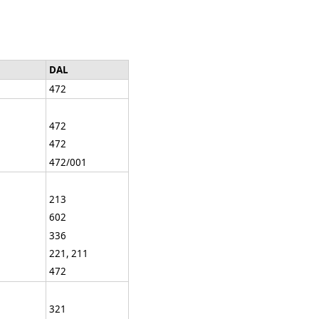
DAL
472
472
472
472/001
213
602
336
221, 211
472
321