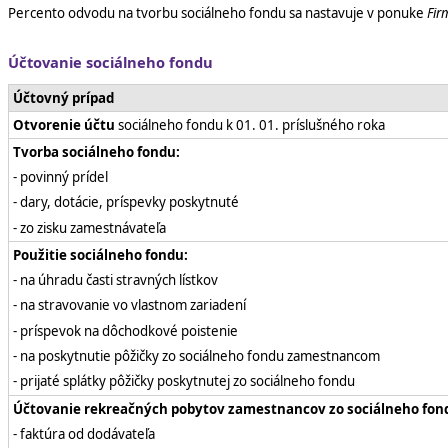
Percento odvodu na tvorbu sociálneho fondu sa nastavuje v ponuke
Fir
Účtovanie sociálneho fondu
Účtovný prípad
Otvorenie účtu
sociálneho fondu k 01. 01. príslušného roka
Tvorba sociálneho fondu:
- povinný prídel
- dary, dotácie, príspevky poskytnuté
- zo zisku zamestnávateľa
Použitie sociálneho fondu:
- na úhradu časti stravných lístkov
- na stravovanie vo vlastnom zariadení
- príspevok na dôchodkové poistenie
- na poskytnutie pôžičky zo sociálneho fondu zamestnancom
- prijaté splátky pôžičky poskytnutej zo sociálneho fondu
Účtovanie rekreačných pobytov zamestnancov zo sociálneho fon
- faktúra od dodávateľa