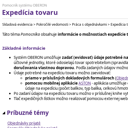
Pomocník systému OBERON
Expedícia tovaru
Skladová evidencia > Pokročilé vedomosti > Práca s objednávkami > Expedícia 
Táto téma
Pomocníka
obsahuje
informácie o možnostiach expedície 
Základné informácie
Systém OBERON umožňuje
zadať (evidovať) údaje potrebné n
účtovné jednotky, ktoré odosielajú tovar spotrebiteľom (spravidl
doručovania vlastnou dopravou
. Podľa zadaných údajov možno 
Údaje potrebné na expedíciu tovaru možno zaevidovať:
priamo v príslušných dokladových formulároch
(
Objedn
pomocou mobilnej aplikácie
ASTON
- aplikácia umožňuje 
údaje na expedíciu (počet balíkov, typ balíka, celkovú hm
Po zadaní údajov na expedíciu tovaru možno v príslušnej knihe vyt
Tlač expedičných lístkov možno realizovať pomocou externej web
Príbuzné témy
Objednávky prijaté