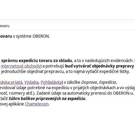
tovaru
tovaru
v systéme OBERON.
a správnu expedíciu tovaru zo skladu
, a to v nasledujúcich evidenciách:
a
internetové obchody
) a potrebujú
buď vytvárať objednávky prepravy p
jednoduchšie objednať prepravcu, a to najmä vytlačiť expedičné lístky.
ávka prijatá
,
Výdajka
,
Pohľadávka
) v záložke
Doprava
,
Expedícia
,
evidovať údaje potrebné na expedíciu v prijatých objednávkach a vo výdaj
otnosť, rozmery atď.). Zadané údaje sa automaticky prenesú do OBERON-u.
lačiť
Súhrn balíkov pripravených na expedíciu
.
ovej aplikácie
Chameleoon
.