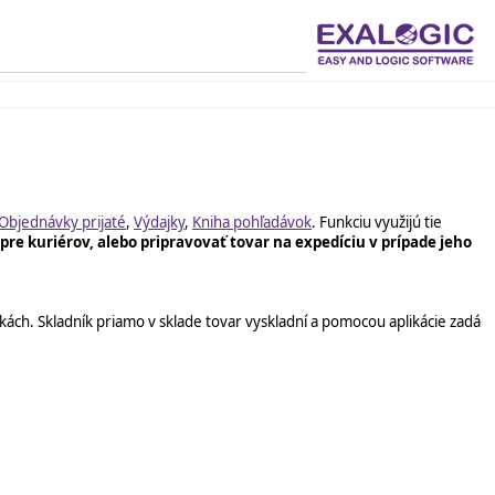
Objednávky prijaté
,
Výdajky
,
Kniha pohľadávok
. Funkciu využijú tie
re kuriérov, alebo pripravovať tovar na expedíciu v prípade jeho
kách. Skladník priamo v sklade tovar vyskladní a pomocou aplikácie zadá