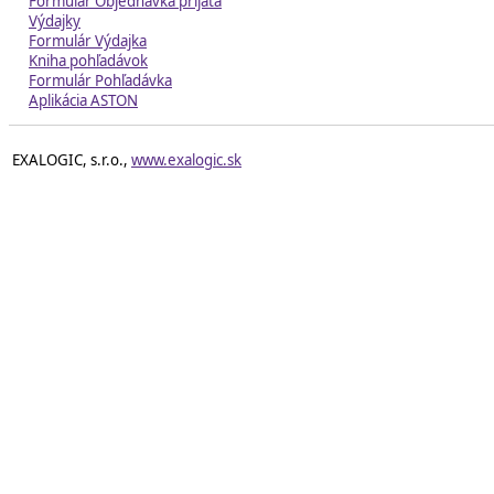
Formulár Objednávka prijatá
Výdajky
Formulár Výdajka
Kniha pohľadávok
Formulár Pohľadávka
Aplikácia ASTON
EXALOGIC, s.r.o.,
www.exalogic.sk