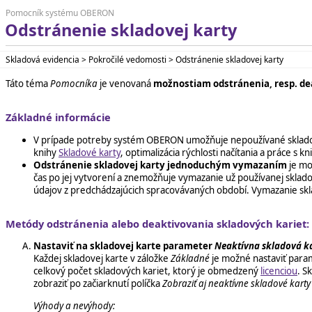
Pomocník systému OBERON
Odstránenie skladovej karty
Skladová evidencia > Pokročilé vedomosti > Odstránenie skladovej karty
Táto téma
Pomocníka
je venovaná
možnostiam odstránenia, resp. de
Základné informácie
V prípade potreby systém OBERON umožňuje nepoužívané skladové
knihy
Skladové karty
, optimalizácia rýchlosti načítania a práce 
Odstránenie skladovej karty jednoduchým vymazaním
je m
čas po jej vytvorení a znemožňuje vymazanie už používanej sklad
údajov z predchádzajúcich spracovávaných období. Vymazanie sklad
Metódy odstránenia alebo deaktivovania skladových kariet:
Nastaviť na skladovej karte parameter
Neaktívna skladová k
Každej skladovej karte v záložke
Základné
je možné nastaviť par
celkový počet skladových kariet, ktorý je obmedzený
licenciou
. S
zobraziť po začiarknutí políčka
Zobraziť aj neaktívne skladové karty
Výhody a nevýhody: