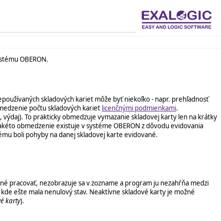
stému OBERON.
oužívaných skladových kariet môže byť niekoľko - napr. prehľadnosť
obmedzenie počtu skladových kariet
licenčnými podmienkami
.
, výdaj). To prakticky obmedzuje vymazanie skladovej karty len na krátky
a. Takéto obmedzenie existuje v systéme OBERON z dôvodu evidovania
rému boli pohyby na danej skladovej karte evidované.
ožné pracovať, nezobrazuje sa v zozname a program ju nezahŕňa medzi
h, kde ešte mala nenulový stav. Neaktívne skladové karty je možné
é karty
).