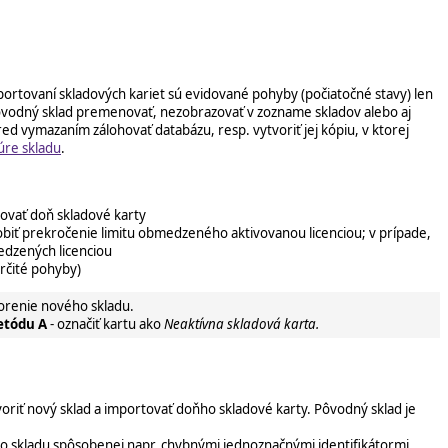
ortovaní skladových kariet sú evidované pohyby (počiatočné stavy) len
ôvodný sklad premenovať, nezobrazovať v zozname skladov alebo aj
 vymazaním zálohovať databázu, resp. vytvoriť jej kópiu, v ktorej
úre skladu
.
rtovať doň skladové karty
karty
sobiť prekročenie limitu obmedzeného aktivovanou licenciou; v prípade,
edzených licenciou
určité pohyby)
orenie nového skladu.
etódu A
- označiť kartu ako
Neaktívna skladová karta.
voriť nový sklad a importovať doňho skladové karty. Pôvodný sklad je
o skladu spôsobenej napr. chybnými jednoznačnými identifikátormi