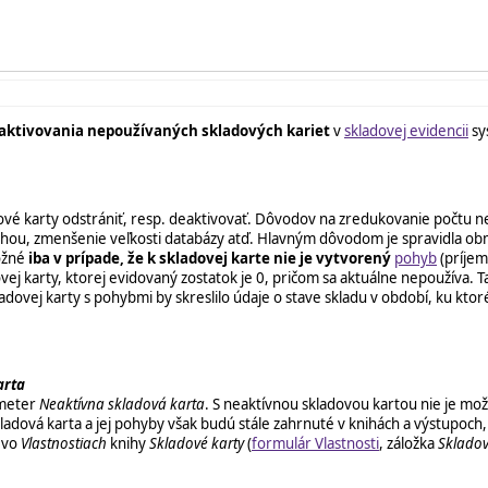
aktivovania nepoužívaných skladových kariet
v
skladovej evidencii
sy
 karty odstrániť, resp. deaktivovať. Dôvodov na zredukovanie počtu nep
s knihou, zmenšenie veľkosti databázy atď. Hlavným dôvodom je spravidla 
ožné
iba v prípade, že k skladovej karte nie je vytvorený
pohyb
(príjem
ovej karty, ktorej evidovaný zostatok je 0, pričom sa aktuálne nepoužív
ovej karty s pohybmi by skreslilo údaje o stave skladu v období, ku kto
arta
ameter
Neaktívna skladová karta
. S neaktívnou skladovou kartou nie je m
kladová karta a jej pohyby však budú stále zahrnuté v knihách a výstupoc
vo
Vlastnostiach
knihy
Skladové karty
(
formulár Vlastnosti
, záložka
Skladov