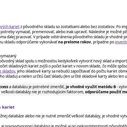
vých kariet
z pôvodného skladu so zostatkami alebo bez zostatkov. Po imp
a potreby vymazať, premenovať, alebo inak upraviť. Následne je možné p
 ďalej pracovať. V prípade odstránenia pôvodného skladu je vhodné pred
enu skladu odporúčame vykonávať
na prelome rokov
, prípadne po
invent
 vymazaný
iť pôvodný sklad spolu s možnosťou kedykoľvek vytvoriť nový sklad a impo
očet skladových kariet zvýši o počet kariet v novom sklade, čo môže spô
 skladov
, jeho skladové karty sa nebudú započítavať do počtu kariet obm
 skladu) a nielen určitú časť skladu (len určité skladové karty alebo len 
ccess
a databázu je potrebné zmenšiť,
je vhodné využiť metódu B
- vytv
veľkosti databázy nie je rozhodujúcim faktorom,
odporúčame použiť m
 kariet
ožnej databáze alebo nie je nutné zmenšiť veľkosť databázy, je vhodné vyt
aj novovytvorenej databázy) je možné aj pri nekonzistentnosti pôvodnéh