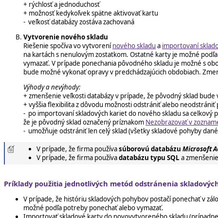
+ rýchlosť a jednoduchosť
+ možnosť kedykoľvek spätne aktivovať kartu
- veľkosť databázy zostáva zachovaná
Vytvorenie nového skladu
Riešenie spočíva vo vytvorení
nového skladu
a
importovaní sklado
na kartách s nenulovým zostatkom. Ostatné karty je možné podľ
vymazať. V prípade ponechania pôvodného skladu je možné s oboma
bude možné vykonať opravy v predchádzajúcich obdobiach. Zm
Výhody a nevýhody:
+ zmenšenie veľkosti databázy v prípade, že pôvodný sklad bude
+ vyššia flexibilita z dôvodu možnosti odstrániť alebo neodstrán
- po importovaní skladových kariet do nového skladu sa celkový p
že je pôvodný sklad označený príznakom
Nezobrazovať v zozname
- umožňuje odstrániť len celý sklad (všetky skladové pohyby daného
V prípade, že firma používa
súborovú databázu
Microsoft A
V prípade, že firma používa
databázu typu SQL
a zmenšenie 
Príklady použitia jednotlivých metód odstránenia skladových
V prípade, že históriu skladových pohybov postačí ponechať v zál
možné podľa potreby ponechať alebo vymazať.
Importovať skladové karty do novovytvoreného skladu (prípadne 