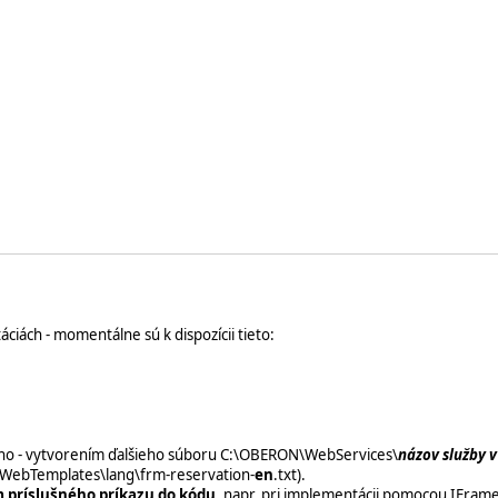
iách - momentálne sú k dispozícii tieto:
cho - vytvorením ďalšieho súboru C:\OBERON\WebServices\
názov služby 
ebTemplates\lang\frm-reservation-
en
.txt).
 príslušného príkazu do kódu
, napr. pri implementácii pomocou IFrame