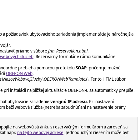
b a požiadaviek ubytovacieho zariadenia (implementácia je náročnejšia,
vojár.
nastaviť priamo v súbore
frm_Reservation
.html
.
webových služieb
. Rezervačný formulár v rámci komunikácie
tandardne prebieha pomocou protokolu
SOAP
, pričom je možné
ácii
OBERON Web
.
s\NazovWebovejSluzby\OBERONWebTemplates\.
Tento HTML súbor
 pri inštalácii najbližšej aktualizácie OBERON-u sa automaticky prepíše.
 mať ubytovacie zariadenie
verejnú IP adresu
. Pri nastavení
rom beží webová služba (netreba zabudnúť ani na nastavenie brány
y pripojíte na webovú stránku s rezervačným formulárom a zároveň sa
skať napr.
na tejto webovej adrese
. Jednoduchým riešením môže byť