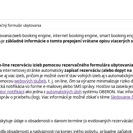
ačný formulár ubytovania
vania (web booking engine, internet booking engine, smart booking engin
uje
základné informácie o tomto prepojení vrátane opisu viacerých
-line rezerváciu izieb pomocou rezervačného formulára ubytovania
a internetovej stránke automaticky
zapísať rezerváciu (alebo dopyt na 
e aj viac izieb, pričom je možné overiť stav voľných izieb aj s automatic
 pomocou
webových služieb
, t. j. on-line, čím sa výrazne minimalizuje riziko
notifikácia vo forme e-mailovej alebo SMS správy. Hosťovi sa zasiela jedn
or notifikácií
ako jedna z
automatických úloh
systému OBERON. Viac infor
správ o priebehu (log). Viac informácií je možné získať v téme
Sledovanie č
skytuje údaje o obsadenosti v danom termíne (o evidovaných rezerváciác
odľa obsadenosti a nadväznosti na koniec iného pobytu, prípadne začiatok