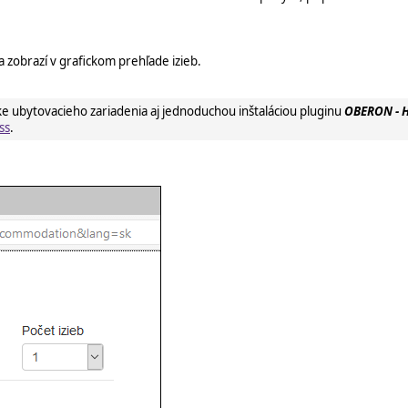
a zobrazí v grafickom prehľade izieb.
e ubytovacieho zariadenia aj jednoduchou inštaláciou pluginu
OBERON - H
ss
.