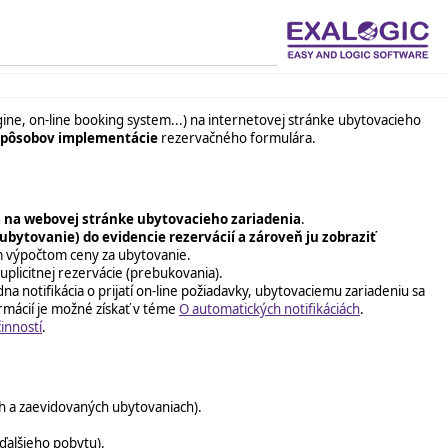
e, on-line booking system...) na internetovej stránke ubytovacieho
 spôsobov implementácie
rezervačného formulára.
 na webovej stránke ubytovacieho zariadenia
.
ubytovanie) do evidencie rezervácií a zároveň ju zobraziť
kým výpočtom ceny za ubytovanie.
 duplicitnej rezervácie (prebukovania).
a notifikácia o prijatí on-line požiadavky, ubytovaciemu zariadeniu sa
mácií je možné získať v téme
O automatických notifikáciách
.
inností
.
h a zaevidovaných ubytovaniach).
 ďalšieho pobytu).