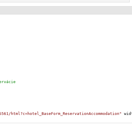
5561/html?c=hotel_BaseForm_ReservationAccommodation"
 wid