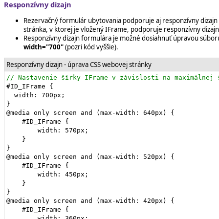
Responzívny dizajn
Rezervačný formulár ubytovania podporuje aj responzívny dizajn
stránka, v ktorej je vložený IFrame, podporuje responzívny dizajn
Responzívny dizajn formulára je možné dosiahnuť úpravou súboru
width="700"
(pozri kód vyššie).
Responzívny dizajn - úprava CSS webovej stránky
#ID_IFrame {

  width: 700px;   

}

@media only screen and (max-width: 640px) {

    #ID_IFrame {

        width: 570px;

    }

}

@media only screen and (max-width: 520px) {

    #ID_IFrame {

        width: 450px;

    }

}

@media only screen and (max-width: 420px) {

    #ID_IFrame {

        width: 360px;
