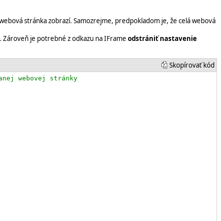
a webová stránka zobrazí. Samozrejme, predpokladom je, že celá webová
e. Zároveň je potrebné z odkazu na IFrame
odstrániť nastavenie
Skopírovať kód