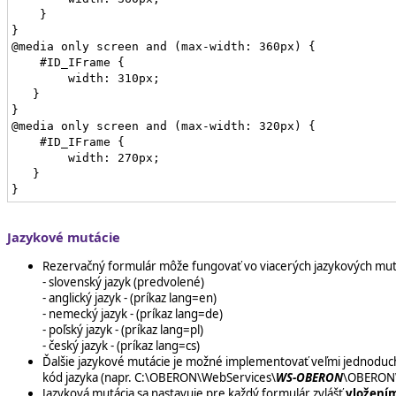
    }

}

@media only screen and (max-width: 360px) {

    #ID_IFrame {

        width: 310px;

   }

}

@media only screen and (max-width: 320px) {

    #ID_IFrame {

        width: 270px;

   }

Jazykové mutácie
Rezervačný formulár môže fungovať vo viacerých jazykových mutác
- slovenský jazyk (predvolené)
- anglický jazyk - (príkaz lang=en)
- nemecký jazyk - (príkaz lang=de)
- poľský jazyk - (príkaz lang=pl)
- český jazyk - (príkaz lang=cs)
Ďalšie jazykové mutácie je možné implementovať veľmi jednodu
kód jazyka (napr. C:\OBERON\WebServices\
WS-OBERON
\OBERONW
Jazyková mutácia sa nastavuje pre každý formulár zvlášť
vložením