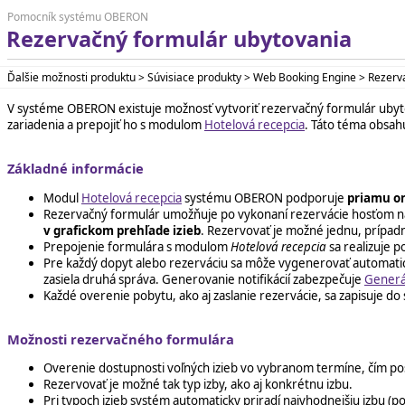
Pomocník systému OBERON
Rezervačný formulár ubytovania
Ďalšie možnosti produktu > Súvisiace produkty > Web Booking Engine > Rezerv
V systéme OBERON existuje možnosť vytvoriť rezervačný formulár ubyto
zariadenia a prepojiť ho s modulom
Hotelová recepcia
. Táto téma obsah
Základné informácie
Modul
Hotelová recepcia
systému OBERON podporuje
priamu on
Rezervačný formulár umožňuje po vykonaní rezervácie hosťom n
v grafickom prehľade izieb
. Rezervovať je možné jednu, prípadn
Prepojenie formulára s modulom
Hotelová recepcia
sa realizuje
Pre každý dopyt alebo rezerváciu sa môže vygenerovať automatická 
zasiela druhá správa. Generovanie notifikácií zabezpečuje
Generát
Každé overenie pobytu, ako aj zaslanie rezervácie, sa zapisuje do 
Možnosti rezervačného formulára
Overenie dostupnosti voľných izieb vo vybranom termíne, čím po
Rezervovať je možné tak typ izby, ako aj konkrétnu izbu.
Pri typoch izieb systém automaticky priradí najvhodnejšiu izbu (p