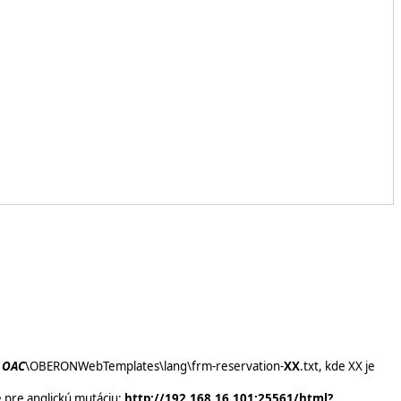
v OAC
\OBERONWebTemplates\lang\frm-reservation-
XX
.txt, kde XX je
 pre anglickú mutáciu:
http://192.168.16.101:25561/html?