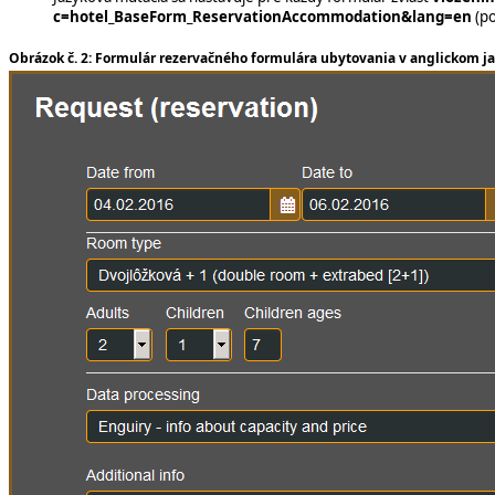
c=hotel_BaseForm_ReservationAccommodation&
lang=en
(po
Obrázok č. 2: Formulár rezervačného formulára ubytovania v anglickom j