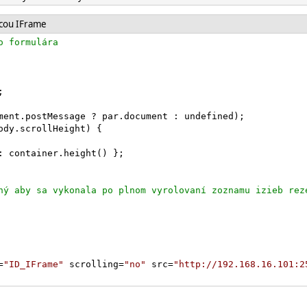
ocou IFrame
;

ment.postMessage ? par.document : undefined);

ody.scrollHeight) {

: container.height() };

=
"ID_IFrame"
 scrolling=
"no"
 src=
"http://192.168.16.101:2