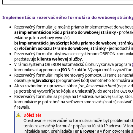
Implementácia rezervačného formulára do webovej strán
Rezervačný formulár je možné priamo implementovať do webovej
a)
implementáciou kódu priamo do webovej stránky
- profesi
zvládne ju len webový vývojár).
b)
implementácia JavaScript kódu priamo do webovej stránk
c) vložením odkazu IFrame do webovej stránky
- jednoduchá 
Rezervačný formulár ubytovania so systémom OBERON komuniku
predstavuje
klienta webovej služby
.
V rámci systému OBERON automatickú úlohu vykonáva program
komunikovať aj pomocou
JSON
štruktúr. Vývojári môžu využiť fu
Rezervačný formulár implementovaný pomocou IFrame sa nachá
obsahuje aj
JavaScript
(programový kód) samotného formulára a v
Ak sa rozhodnete upravovať súbor
frm_Reservation.html
(napr. z 
Je potrebné vytvoriť jeho kópiu a umiestniť ju do adresára
OBERO
Rezervačný formulár sa pripája na IP adresu webovej služby, ktor
komunikácie je potrebné na sieťovom smerovači (routri) nastaviť
firewall).
Dôležité!
Otestovanie rezervačného formulára môže byť problematické v 
tento rezervačný formulár pripája na tú istú IP adresu. V t
inštalácia napr. prehliadača
Tor Browser
a v ňom otvorenie 