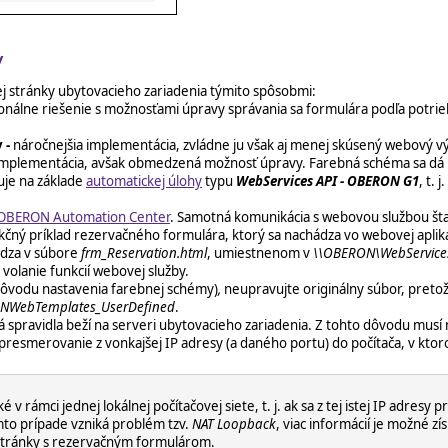
ky
 stránky ubytovacieho zariadenia týmito spôsobmi:
onálne riešenie s možnosťami úpravy správania sa formulára podľa potrie
y
-
náročnejšia implementácia, zvládne ju však aj menej skúsený webový vý
implementácia, avšak obmedzená možnosť úpravy. Farebná schéma sa dá 
je na základe
automatickej úlohy
typu
WebServices API - OBERON G1
, t. j.
OBERON Automation Center
. Samotná komunikácia s webovou službou š
nkčný príklad rezervačného formulára, ktorý sa nachádza vo webovej aplik
dza v súbore
frm_Reservation.html
, umiestnenom v
\\OBERON\WebService
olanie funkcií webovej služby.
dôvodu nastavenia farebnej schémy)
,
neupravujte originálny súbor, pretože
NWebTemplates_UserDefined
.
á spravidla beží na serveri ubytovacieho zariadenia. Z tohto dôvodu musí
 presmerovanie z vonkajšej IP adresy (a daného portu) do počítača, v kto
rámci jednej lokálnej počítačovej siete, t. j. ak sa z tej istej IP adres
omto prípade vzniká problém tzv.
NAT Loopback
, viac informácií je možné zí
stránky s rezervačným formulárom.