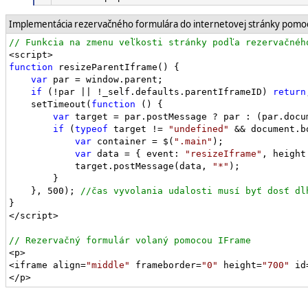
Implementácia rezervačného formulára do internetovej stránky pom
function
 resizeParentIframe() {

var
 par = window.parent;

if
 (!par || !_self.defaults.parentIframeID) 
return
    setTimeout(
function
 () {

var
 target = par.postMessage ? par : (par.docu
if
 (
typeof
 target != 
"undefined"
 && document.b
var
 container = $(
".main"
);

var
 data = { event: 
"resizeIframe"
, height
            target.postMessage(data, 
"*"
);

        }

    }, 500); 
}

</script>

<p>

<iframe align=
"middle"
 frameborder=
"0"
 height=
"700"
 id