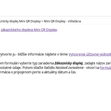
nícky displej Mini QR Display > Mini QR Display - inštalácia
e
zákazníckeho displeja Mini QR Display
.
vorte ju - bližšie informácie nájdete v téme
Vytvorenie účtovnej jednotk
m formulári vyberte typ zariadenia
Zákaznícky displej
, zadajte názov za
 ostatné údaje. Potom stlačte tlačidlo
Nastaviť zariadenie -
otvorí sa
formul
formácia o pripojenom porte a aktuálny dátum a čas.