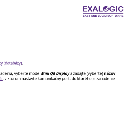
y (databázy)
.
riadenia, vyberte model
Mini QR Display
a zadajte (vyberte)
názov
ár
, v ktorom nastavte komunikačný port, do ktorého je zariadenie