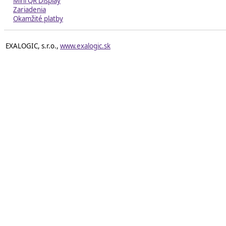
Mini QR Display
Zariadenia
Okamžité platby
EXALOGIC, s.r.o.,
www.exalogic.sk