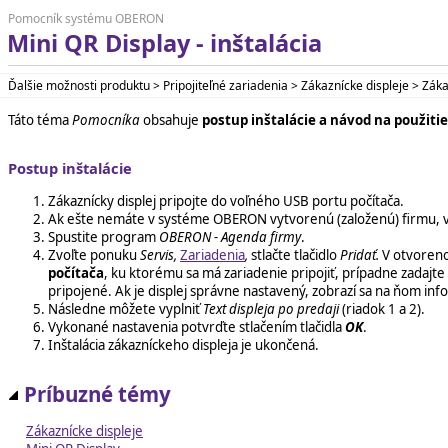
Pomocník systému OBERON
Mini QR Display - inštalácia
Ďalšie možnosti produktu > Pripojiteľné zariadenia > Zákaznícke displeje > Zákaz
Táto téma
Pomocníka
obsahuje
postup inštalácie a návod na použiti
Postup inštalácie
Zákaznícky displej pripojte do voľného USB portu počítača.
Ak ešte nemáte v systéme OBERON vytvorenú (založenú) firmu, vyt
Spustite program
OBERON - Agenda firmy
.
Zvoľte ponuku
Servis,
Zariadenia
,
stlačte tlačidlo
Pridať.
V otvoreno
počítača
, ku ktorému sa má zariadenie pripojiť, prípadne zadajte
pripojené. Ak je displej správne nastavený, zobrazí sa na ňom in
Následne môžete vyplniť
Text displeja po predaji
(riadok 1 a 2).
Vykonané nastavenia potvrďte stlačením tlačidla
OK
.
Inštalácia zákazníckeho displeja je ukončená.
Príbuzné témy
Zákaznícke displeje