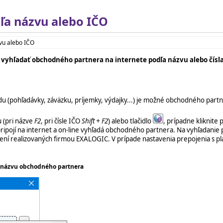
ľa názvu alebo IČO
vu alebo IČO
 vyhľadať obchodného partnera na internete podľa názvu alebo čísl
ladu (pohľadávky, záväzku, príjemky, výdajky...) je možné obchodného pa
u (pri názve
F2
, pri čísle IČO
Shift + F2
) alebo tlačidlo
, prípadne kliknite
ripojí na internet a on-line vyhľadá obchodného partnera. Na vyhľadanie 
jení realizovaných firmou EXALOGIC. V prípade nastavenia prepojenia s p
ľa názvu obchodného partnera