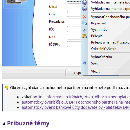
Okrem vyhľadania obchodného partnera na internete podľa názvu 
získať
on-line informácie o tržbách, zisku, dlhoch a nedopl
automaticky overiť číslo IČ DPH obchodného partnera na int
automaticky overiť bankové účty dodávateľov - platiteľov DP
Príbuzné témy