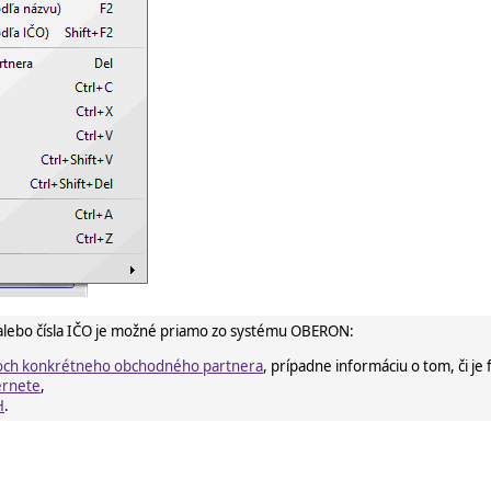
alebo čísla IČO je možné priamo zo systému OBERON:
atkoch konkrétneho obchodného partnera
, prípadne informáciu o tom, či je 
ernete
,
H
.