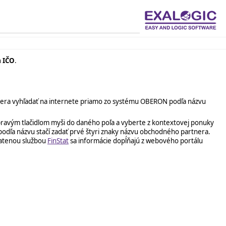
a IČO
.
rtnera vyhľadať na internete priamo zo systému OBERON podľa názvu
 pravým tlačidlom myši do daného poľa a vyberte z kontextovej ponuky
podľa názvu stačí zadať prvé štyri znaky názvu obchodného partnera.
latenou službou
FinStat
sa informácie dopĺňajú z webového portálu