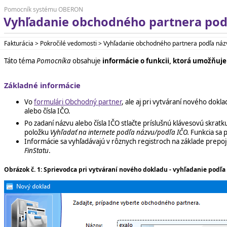
Pomocník systému OBERON
Vyhľadanie obchodného partnera pod
Fakturácia > Pokročilé vedomosti > Vyhľadanie obchodného partnera podľa náz
Táto téma
Pomocníka
obsahuje
informácie o funkcii, ktorá umožňuje
Základné informácie
Vo
formulári Obchodný partner
, ale aj pri vytváraní nového dok
alebo čísla IČO.
Po zadaní názvu alebo čísla IČO stlačte príslušnú klávesovú skratk
položku
Vyhľadať na internete podľa názvu/podľa IČO.
Funkcia sa p
Informácie sa vyhľadávajú v rôznych registroch na základe prepo
FinStatu
.
Obrázok č. 1: Sprievodca pri vytváraní nového dokladu - vyhľadanie pod