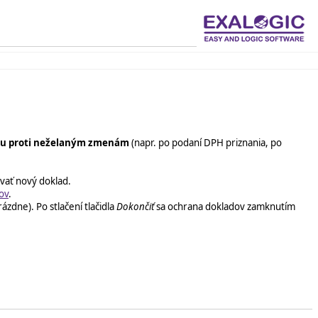
nu proti neželaným zmenám
(napr. po podaní DPH priznania, po
vať nový doklad.
ov
.
ázdne). Po stlačení tlačidla
Dokončiť
sa ochrana dokladov zamknutím