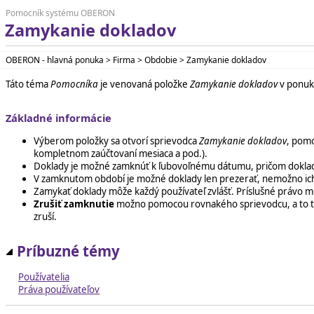
Pomocník systému OBERON
Zamykanie dokladov
OBERON - hlavná ponuka > Firma > Obdobie > Zamykanie dokladov
Táto téma
Pomocníka
je venovaná položke
Zamykanie dokladov
v ponu
Základné informácie
Výberom položky sa otvorí sprievodca
Zamykanie dokladov
, pom
kompletnom zaúčtovaní mesiaca a pod.).
Doklady je možné zamknúť k ľubovoľnému dátumu, pričom dokla
V zamknutom období je možné doklady len prezerať, nemožno ich
Zamykať doklady môže každý používateľ zvlášť. Príslušné právo 
Zrušiť zamknutie
možno pomocou rovnakého sprievodcu, a to t
zruší.
Príbuzné témy
Používatelia
Práva používateľov