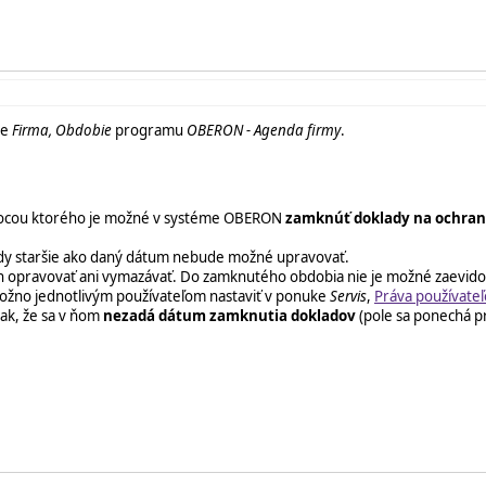
ke
Firma, Obdobie
programu
OBERON - Agenda firmy
.
ocou ktorého je možné v systéme OBERON
zamknúť doklady na ochra
dy staršie ako daný dátum nebude možné upravovať.
 opravovať ani vymazávať. Do zamknutého obdobia nie je možné zaevido
možno jednotlivým používateľom nastaviť v ponuke
Servis
,
Práva používateľ
ak, že sa v ňom
nezadá dátum zamknutia dokladov
(pole sa ponechá pr