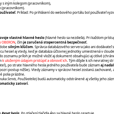
zy s iným kolegom (pracovníkom),
m (pracovníkom).
oužívateľ
. Príklad: Po prihlásení do webového portálu bol používateľ vy
svoje vlastné hlavné heslo
(hlavné heslo sa nezdieľa). Pri každom prís
ému OBERON
, čím
je zaručená stopercentná bezpečnosť
.
podobe
silným kľúčom
. Správca databázového servera (ako ani dodávateľ
u hesiel aj vtedy, keď je databáza účtovnej jednotky umiestnená v cloude
j. do zoznamu príloh je možné vložiť aj dokument obsahujúci aj citlivé (chr
om
k
uloženým údajom pristúpiť a obnoviť ich
. Tým dôjde k ich nevratnej str
vateľ), po strate hlavného hesla jedného používateľa bude záznam
aj naďa
pozri postup nižšie
). Vtedy záznamy v sprácovi hesiel zostanú zachované, a
é polia prázdne.
nuka
Servis, Používatelia
) budú automaticky odstránené aj všetky jeho záz
omaticky zatvorí
.
lo
Reset hesla
. Po stlačení tlačidla
Áno
sa hlavné heslo resetuje.