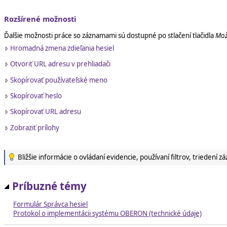
Rozšírené možnosti
Ďalšie možnosti práce so záznamami sú dostupné po stlačení tlačidla
Mož
Hromadná zmena zdieľania hesiel
Otvoriť URL adresu v prehliadači
Skopírovať používateľské meno
Skopírovať heslo
Skopírovať URL adresu
Zobraziť prílohy
Bližšie informácie o ovládaní evidencie, používaní filtrov, trieden
Príbuzné témy
Formulár Správca hesiel
Protokol o implementácii systému OBERON (technické údaje)