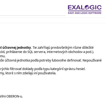
l účtovnej jednotky
. Tie zahŕňajú predovšetkým rôzne dôležité
 kód, prihlásenie do SQL servera, internetových obchodov a pod.).
amu.
môže účtovná jednotka podľa potreby ľubovoľne definovať. Nepoužívané
chlo filtrovať doklady podľa typu kategórií správcu hesiel.
my, ktoré s ním zdieľajú iní používatelia.
ateľmi OBERON-u.