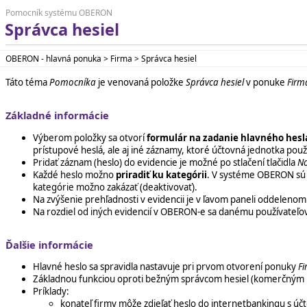
Pomocník systému OBERON
Správca hesiel
OBERON - hlavná ponuka > Firma > Správca hesiel
Táto téma
Pomocníka
je venovaná položke
Správca hesiel
v ponuke
Firm
Základné informácie
Výberom položky sa otvorí
formulár na zadanie hlavného hesl
prístupové heslá, ale aj iné záznamy, ktoré účtovná jednotka pou
Pridať záznam (heslo) do evidencie je možné po stlačení tlačidla
N
Každé heslo možno
priradiť ku kategórii
. V systéme OBERON sú 
kategórie možno zakázať (deaktivovať).
Na zvýšenie prehľadnosti v evidencii je v ľavom paneli oddeleno
Na rozdiel od iných evidencií v OBERON-e sa danému používateľov
Ďalšie informácie
Hlavné heslo sa spravidla nastavuje pri prvom otvorení ponuky
Fi
Základnou funkciou oproti bežným správcom hesiel (komerčný
Príklady:
konateľ firmy môže zdieľať heslo do internetbankingu s úč