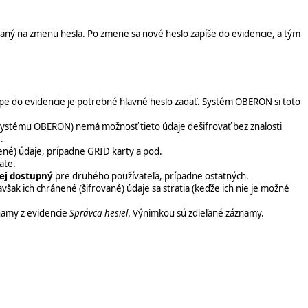
zvaný na zmenu hesla. Po zmene sa nové heslo zapíše do evidencie, a tým
tupe do evidencie je potrebné hlavné heslo zadať. Systém OBERON si toto
 systému OBERON) nemá možnosť tieto údaje dešifrovať bez znalosti
.
ánené) údaje, prípadne GRID karty a pod.
ate.
lej dostupný
pre druhého používateľa, prípadne ostatných.
však ich chránené (šifrované) údaje sa stratia (keďže ich nie je možné
namy z evidencie
Správca hesiel
. Výnimkou sú zdieľané záznamy.