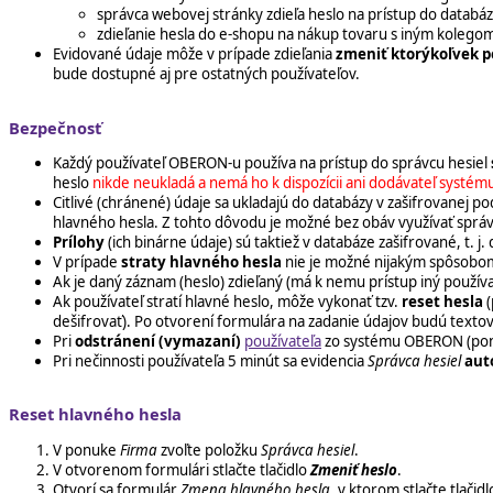
správca webovej stránky zdieľa heslo na prístup do databá
zdieľanie hesla do e-shopu na nákup tovaru s iným kolego
Evidované údaje môže v prípade zdieľania
zmeniť ktorýkoľvek p
bude dostupné aj pre ostatných používateľov.
Bezpečnosť
Každý používateľ OBERON-u používa na prístup do správcu hesiel
heslo
nikde neukladá a nemá ho k dispozícii ani dodávateľ syst
Citlivé (chránené) údaje sa ukladajú do databázy v zašifrovanej 
hlavného hesla. Z tohto dôvodu je možné bez obáv využívať správc
Prílohy
(ich binárne údaje) sú taktiež v databáze zašifrované, t. 
V prípade
straty hlavného hesla
nie je možné nijakým spôsob
Ak je daný záznam (heslo) zdieľaný (má k nemu prístup iný použí
Ak používateľ stratí hlavné heslo, môže vykonať tzv.
reset hesla
(
dešifrovať). Po otvorení formulára na zadanie údajov budú textov
Pri
odstránení (vymazaní)
používateľa
zo systému OBERON (po
Pri nečinnosti používateľa 5 minút sa evidencia
Správca hesiel
aut
Reset hlavného hesla
V ponuke
Firma
zvoľte položku
Správca hesiel
.
V otvorenom formulári stlačte tlačidlo
Zmeniť heslo
.
Otvorí sa formulár
Zmena hlavného hesla
, v ktorom stlačte tlačid