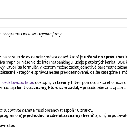
a
programu
OBERON - Agenda firmy
.
a
na prístup do evidencie
Správca hesiel
, ktorá je
určená na správu hesie
žíva (napr. prihlásenie do internetbankingu, údaje platobných kariet, BOK
ový
. Otvorí sa formulár, v ktorom možno zadať jednotlivé parametre zázn
základné kategórie správcu hesiel preddefinované, ďalšie kategórie si 
m
rozdeľovacou lištou
dostupný
vstavaný filter
, pomocou ktorého možno rý
i načítajú
len tie záznamy, ktoré sám zadal
, v prípade zdieľania aj zázna
rma, Správca hesiel
a musí obsahovať aspoň 10 znakov.
m programom) je
jednoducho zdieľať záznamy (heslá)
aj s inými použív
tovníčkou,