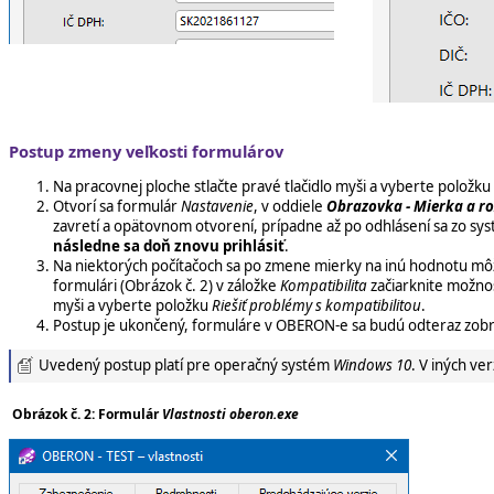
Postup zmeny veľkosti formulárov
Na pracovnej ploche stlačte pravé tlačidlo myši a vyberte položku
Otvorí sa formulár
Nastavenie
, v oddiele
Obrazovka - Mierka a ro
zavretí a opätovnom otvorení, prípadne až po odhlásení sa zo 
následne sa doň znovu prihlásiť
.
Na niektorých počítačoch sa po zmene mierky na inú hodnotu mô
formulári (Obrázok č. 2) v záložke
Kompatibilita
začiarknite možno
myši a vyberte položku
Riešiť problémy s kompatibilitou
.
Postup je ukončený, formuláre v OBERON-e sa budú odteraz zobr
Uvedený postup platí pre operačný systém
Windows 10
. V iných ve
Obrázok č. 2: Formulár
Vlastnosti oberon.exe