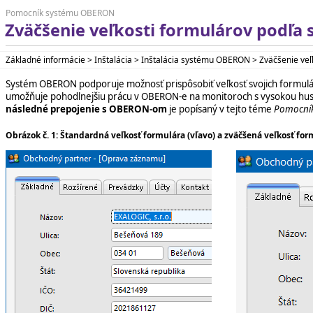
Pomocník systému OBERON
Zväčšenie veľkosti formulárov podľ
Základné informácie > Inštalácia > Inštalácia systému OBERON > Zväčšenie ve
Systém OBERON podporuje možnosť prispôsobiť veľkosť svojich formulár
umožňuje pohodlnejšiu prácu v OBERON-e na monitoroch s vysokou hus
následné prepojenie s OBERON-om
je popísaný v tejto téme
Pomocní
Obrázok č. 1: Štandardná veľkosť formulára (vľavo) a zväčšená veľkosť for