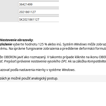
Nastavenie obrazovky
.
zloženie
vyberte hodnotu 125 % alebo inú. Systém
Windows
môže zobraziť
systému. Na správne fungovanie zobrazenia a predídenie deformácii form
že OBERON javiť ako rozmazaný. V takomto prípade kliknite na ikonu OBE
sť:
Prepísať správanie nastavenia vysokého DPI
. Ak sa záložka
Kompatibilita
azovať podľa nastavenia mierky v systéme
Windows
.
rziách je možné použiť analogický postup.