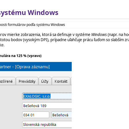
a systému Windows
ľkosti formulárov podľa systému Windows
ov mierke zobrazenia, ktorá sa definuje v systéme
Windows
(napr. na ho
totou bodov (vysokým DPI), prípadne uľahčuje prácu ľuďom so slabším z
ka
.
mulára na 125 % (vpravo)