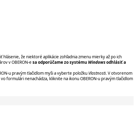
 hlásenie, že niektoré aplikácie zohľadnia zmenu mierky až po ich
ulárov v OBERON-e
sa
odporúčame zo systému
Windows
odhlásiť a
RON-u pravým tlačidlom myši a vyberte položku
Vlastnosti
. V otvorenom
vo formulári nenachádza, kliknite na ikonu OBERON-u pravým tlačidlom