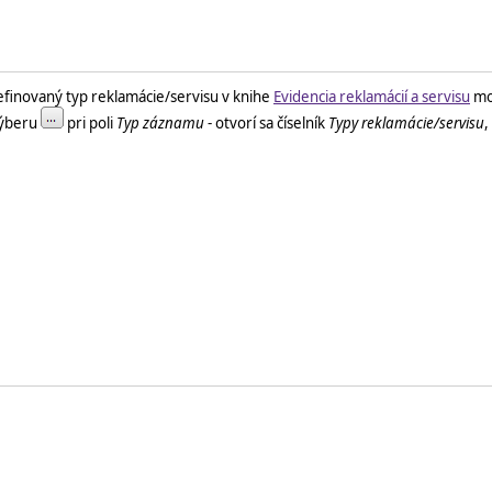
efinovaný typ reklamácie/servisu v knihe
Evidencia reklamácií a servisu
mo
 výberu
pri poli
Typ záznamu
- otvorí sa číselník
Typy reklamácie/servisu
,