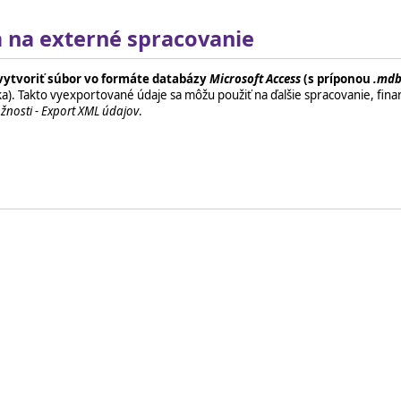
 na externé spracovanie
vytvoriť súbor vo formáte databázy
Microsoft Access
(s príponou
.md
). Takto vyexportované údaje sa môžu použiť na ďalšie spracovanie, fina
žnosti - Export XML údajov
.