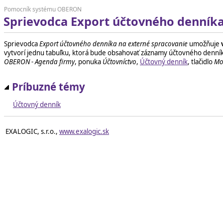
Pomocník systému OBERON
Sprievodca Export účtovného denníka
Sprievodca
Export účtovného denníka na externé spracovanie
umožňuje
vytvorí jednu tabuľku, ktorá bude obsahovať záznamy účtovného denníka
OBERON - Agenda firmy
, ponuka
Účtovníctvo
,
Účtovný denník
, tlačidlo
Mo
Príbuzné témy
Účtovný denník
EXALOGIC, s.r.o.,
www.exalogic.sk