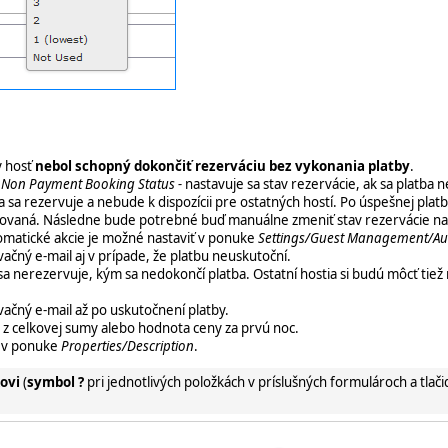
y hosť
nebol schopný dokončiť rezerváciu bez vykonania platby
.
u
Non Payment Booking Status -
nastavuje sa stav rezervácie, ak sa platba 
ba sa rezervuje a nebude k dispozícii pre ostatných hostí. Po úspešnej pla
lokovaná. Následne bude potrebné buď manuálne zmeniť stav rezervácie n
omatické akcie je možné nastaviť v ponuke
Settings/Guest Management/Aut
ačný e-mail aj v prípade, že platbu neuskutoční.
 sa nerezervuje, kým sa nedokončí platba. Ostatní hostia si budú môcť tie
vačný e-mail až po uskutočnení platby.
 z celkovej sumy alebo hodnota ceny za prvú noc.
b v ponuke
Properties/Description
.
ovi
(
symbol ?
pri jednotlivých položkách v príslušných formulároch a tlači