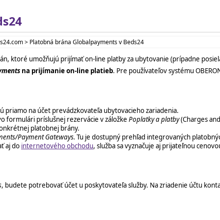
ds24
eds24.com > Platobná brána Globalpayments v Beds24
n, ktoré umožňujú prijímať on-line platby za ubytovanie (prípadne posiel
yments
na prijímanie on-line platieb
. Pre používateľov systému OBERO
jú priamo na účet prevádzkovateľa ubytovacieho zariadenia.
 vo formulári príslušnej rezervácie v záložke
Poplatky a platby
(Charges and
konkrétnej platobnej brány.
ments/Payment Gateways.
Tu je dostupný prehľad integrovaných platobný
ť aj do
internetového obchodu
, služba sa vyznačuje aj prijateľnou cenovo
s
, budete potrebovať účet u poskytovateľa služby. Na zriadenie účtu kont