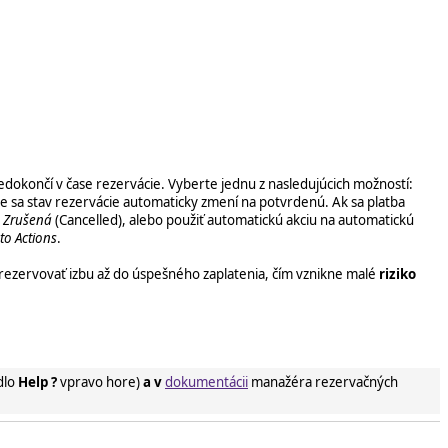
nedokončí v čase rezervácie. Vyberte jednu z nasledujúcich možností:
tbe sa stav rezervácie automaticky zmení na potvrdenú. Ak sa platba
a
Zrušená
(Cancelled), alebo použiť automatickú akciu na automatickú
o Actions
.
ž rezervovať izbu až do úspešného zaplatenia, čím vznikne malé
riziko
dlo
Help ?
vpravo hore)
a v
dokumentácii
manažéra rezervačných