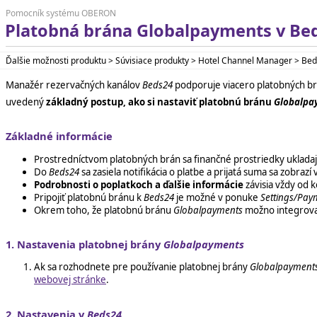
Pomocník systému OBERON
Platobná brána Globalpayments v Be
Ďalšie možnosti produktu > Súvisiace produkty > Hotel Channel Manager > B
Manažér rezervačných kanálov
Beds24
podporuje viacero platobných brá
uvedený
základný postup, ako si nastaviť platobnú bránu
Globalpa
Základné informácie
Prostredníctvom platobných brán sa finančné prostriedky uklada
Do
Beds24
sa zasiela notifikácia o platbe a prijatá suma sa zobrazí
Podrobnosti o poplatkoch a ďalšie informácie
závisia vždy od 
Pripojiť platobnú bránu k
Beds24
je možné v ponuke
Settings/Pay
Okrem toho, že platobnú bránu
Globalpayments
možno integrova
1. Nastavenia platobnej brány
Globalpayments
Ak sa rozhodnete pre používanie platobnej brány
Globalpayment
webovej stránke
.
2. Nastavenia v
Beds24