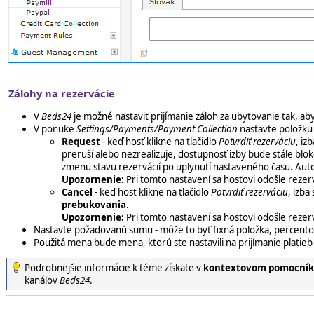
Zálohy na rezervácie
V
Beds24
je možné nastaviť prijímanie záloh za ubytovanie tak, ab
V ponuke
Settings/Payments/Payment Collection
nastavte položk
Request
- keď hosť klikne na tlačidlo
Potvrdiť rezerváciu
, iz
preruší alebo nezrealizuje, dostupnosť izby bude stále b
zmenu stavu rezervácií po uplynutí nastaveného času. Aut
Upozornenie:
Pri tomto nastavení sa hosťovi odošle rezerv
Cancel
- keď hosť klikne na tlačidlo
Potvrdiť rezerváciu
, izba
prebukovania
.
Upozornenie:
Pri tomto nastavení sa hosťovi odošle rezer
Nastavte požadovanú sumu - môže to byť fixná položka, percento
Použitá mena bude mena, ktorú ste nastavili na prijímanie platie
Podrobnejšie informácie k téme získate v
kontextovom pomocník
kanálov
Beds24
.