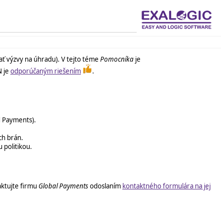
ať výzvy na úhradu). V tejto téme
Pomocníka
je
N je
odporúčaným riešením
.
 Payments).
ch brán.
u politikou.
aktujte firmu
Global Payments
odoslaním
kontaktného formulára na jej