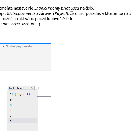
zmeňte nastavenie
Enable
/
Priority
z
Not Used
na číslo.
apr.
Globalpayments
a zároveň
PayPal
), číslo určí poradie, v ktorom sa n
možné na aktiváciu použiť ľubovoľné číslo.
hant Secret, Account
...).