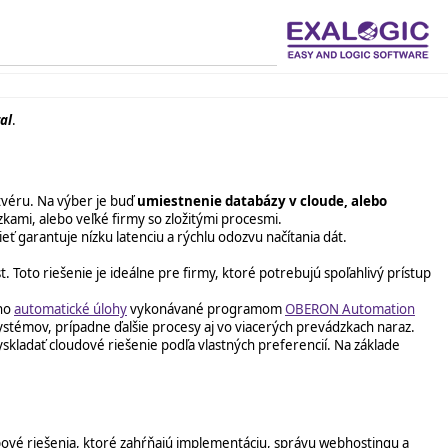
al
.
tvéru. Na výber je buď
umiestnenie databázy
v cloude, alebo
zkami, alebo veľké firmy so zložitými procesmi.
ť garantuje nízku latenciu a rýchlu odozvu načítania dát.
 Toto riešenie je ideálne pre firmy, ktoré potrebujú spoľahlivý prístup
eho
automatické úlohy
vykonávané programom
OBERON Automation
systémov, prípadne ďalšie procesy aj vo viacerých prevádzkach naraz.
kladať cloudové riešenie podľa vlastných preferencií. Na základe
vé riešenia, ktoré zahŕňajú implementáciu, správu webhostingu a