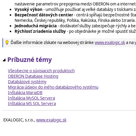
nastavenie parametrov prepojenia medzi OBERON-om a internet
Vysoký výkon
- umožňuje používať aj veľké databázy s tisíckam
Bezpečnosť dátových centier
- centrá spĺňajú bezpečnostné št
Nemecka, Českej republiky, Poľska, Rakúska, Fínska alebo Izraela.
Jednoduchá migrácia
- dodávateľ služby zabezpečuje rýchly a 
Rýchlosť zriadenia služby
- po objednávke je možné spustiť služ
Ďalšie informácie získate na webovej stránke
www.exalogic.sk
a na
Príbuzné témy
Všeobecne o súvisiacich produktoch
OBERON Database Hosting
Databázové systémy
Migrácia údajov do iného databázového systému
Inštalácia MariaDB
Inštalácia MySQL Servera
Inštalácia MS SQL Servera
EXALOGIC, s.r.o.,
www.exalogic.sk