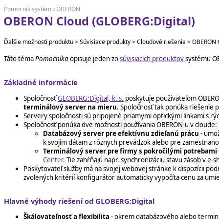
Pomocník systému OBERON
OBERON Cloud (GLOBERG:Digital)
Ďalšie možnosti produktu > Súvisiace produkty > Cloudové riešenia > OBERON 
Táto téma
Pomocníka
opisuje jeden zo
súvisiacich produktov
systému O
Základné informácie
Spoločnosť
GLOBERG:Digital, k. s.
poskytuje používateľom OBERO
terminálový server na mieru
. Spoločnosť tak ponúka riešenie p
Servery spoločnosti sú pripojené priamymi optickými linkami s rýc
Spoločnosť ponúka dve možnosti používania OBERON-u v cloude:
Databázový server pre efektívnu zdieľanú prácu
- umož
k svojim dátam z rôznych prevádzok alebo pre zamestnancov
Terminálový server pre firmy s pokročilými potrebami
Center
. Tie zahŕňajú napr. synchronizáciu stavu zásob v e
Poskytovateľ služby má na svojej webovej stránke k dispozícii po
zvolených kritérií konfigurátor automaticky vypočíta cenu za um
Hlavné výhody riešení od GLOBERG:Digital
Škálovateľnosť a flexibilita
- okrem databázového alebo terminá