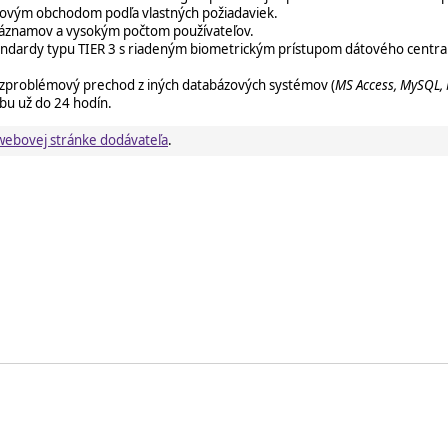
ovým obchodom podľa vlastných požiadaviek.
i záznamov a vysokým počtom používateľov.
andardy typu TIER 3 s riadeným biometrickým prístupom dátového centra. D
bezproblémový prechod z iných databázových systémov (
MS Access, MySQL,
bu už do 24 hodín.
webovej stránke dodávateľa
.