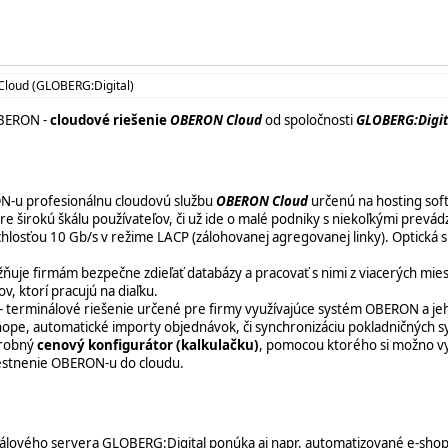
Cloud (GLOBERG:Digital)
BERON -
cloudové riešenie
OBERON Cloud
od spoločnosti
GLOBERG:Digit
N-u profesionálnu cloudovú službu
OBERON Cloud
určenú na hosting sof
re širokú škálu používateľov, či už ide o malé podniky s niekoľkými prevád
hlosťou 10 Gb/s v režime LACP (zálohovanej agregovanej linky). Optická sie
ňuje firmám bezpečne zdieľať databázy a pracovať s nimi z viacerých miest.
, ktorí pracujú na diaľku.
- terminálové riešenie určené pre firmy využívajúce systém OBERON a j
-shope, automatické importy objednávok, či synchronizáciu pokladničných 
drobný
cenový konfigurátor (kalkulačku)
, pomocou ktorého si možno vys
iestnenie OBERON-u do cloudu.
lového servera GLOBERG:Digital ponúka aj napr. automatizované e-shopo