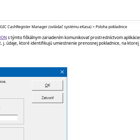
ALOGIC CashRegister Manager (ovládač systému eKasa) > Poloha pokladnice
ERON
s týmto fiškálnym zariadením komunikovať prostredníctvom aplikáci
 t. j. údaje, ktoré identifikujú umiestnenie prenosnej pokladnice, na ktore