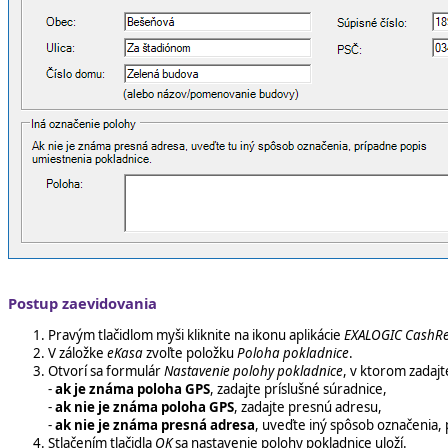
Postup zaevidovania
Pravým tlačidlom myši kliknite na ikonu aplikácie
EXALOGIC CashRe
V záložke
eKasa
zvoľte položku
Poloha pokladnice
.
Otvorí sa formulár
Nastavenie polohy pokladnice
, v ktorom zadajt
-
ak je známa poloha GPS
, zadajte príslušné súradnice,
-
ak nie je známa poloha GPS
, zadajte presnú adresu,
-
ak nie je známa presná adresa
, uveďte iný spôsob označenia,
Stlačením tlačidla
OK
sa nastavenie polohy pokladnice uloží.