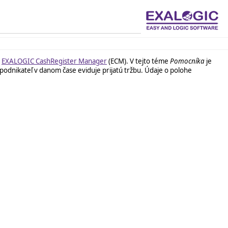
e
EXALOGIC CashRegister Manager
(ECM). V tejto téme
Pomocníka
je
j podnikateľ v danom čase eviduje prijatú tržbu. Údaje o polohe