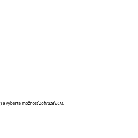
s
) a vyberte možnosť
Zobraziť
ECM
.