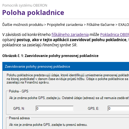
Pomocník systému OBERON
Poloha pokladnice
Ďalšie možnosti produktu > Pripojiteľné zariadenia > Fiškálne tlačiarne > EX
V závislosti od konkrétneho
fiškálneho zariadenia
môže
Pokladnica OB
opísaný
postup, ako v tejto aplikácii zaevidovať polohu pokladnice
,
pokladnice sa zasielajú
Finančnej správe SR
.
Obrázok č. 1: Zaevidovanie polohy prenosnej pokladnice