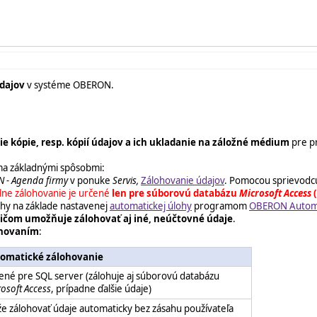
údajov
v systéme OBERON.
e kópie, resp. kópií údajov a ich ukladanie na záložné médium
pre p
a základnými spôsobmi:
 - Agenda firmy
v ponuke
Servis,
Zálohovanie údajov
. Pomocou sprievodcu
ne zálohovanie je určené
len pre súborovú databázu
Microsoft Access
(
uhy na základe nastavenej
automatickej úlohy
programom
OBERON Automa
ričom umožňuje zálohovať aj iné, neúčtovné údaje
.
ohovaním
:
omatické zálohovanie
ené pre SQL server (zálohuje aj súborovú databázu
osoft Access
, prípadne ďalšie údaje)
e zálohovať údaje automaticky bez zásahu používateľa