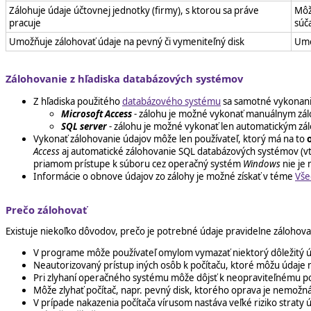
Zálohuje údaje účtovnej jednotky (firmy), s ktorou sa práve
Môž
pracuje
súč
Umožňuje zálohovať údaje na pevný či vymeniteľný disk
Umo
Zálohovanie z hľadiska databázových systémov
Z hľadiska použitého
databázového systému
sa samotné vykonani
Microsoft Access
- zálohu je možné vykonať manuálnym zá
SQL server
- zálohu je možné vykonať len automatickým zá
Vykonať zálohovanie údajov môže len používateľ, ktorý má na to
Access
aj automatické zálohovanie SQL databázových systémov (vt
priamom prístupe k súboru cez operačný systém
Windows
nie je 
Informácie o obnove údajov zo zálohy je možné získať v téme
Vše
Prečo zálohovať
Existuje niekoľko dôvodov, prečo je potrebné údaje pravidelne zálohova
V programe môže používateľ omylom vymazať niektorý dôležitý úda
Neautorizovaný prístup iných osôb k počítaču, ktoré môžu údaje
Pri zlyhaní operačného systému môže dôjsť k neopraviteľnému poš
Môže zlyhať počítač, napr. pevný disk, ktorého oprava je nemožná (v
V prípade nakazenia počítača vírusom nastáva veľké riziko straty 