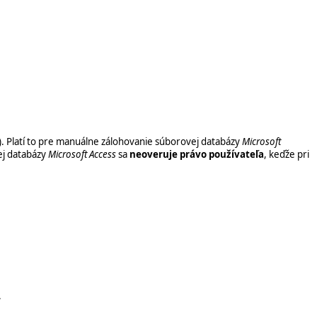
). Platí to pre manuálne zálohovanie súborovej databázy
Microsoft
ej databázy
Microsoft Access
sa
neoveruje právo používateľa
, keďže pri
.